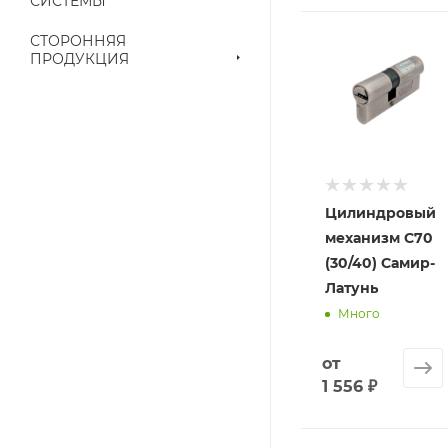
СИСТЕМЫ
приходит письмо т
СТОРОННЯЯ
ПРОДУКЦИЯ
Конечная цена буд
наличие на складе
выставленного сче
Цилиндровый
механизм C70
(30/40) Самир-
Латунь
Много
от
1 556 ₽