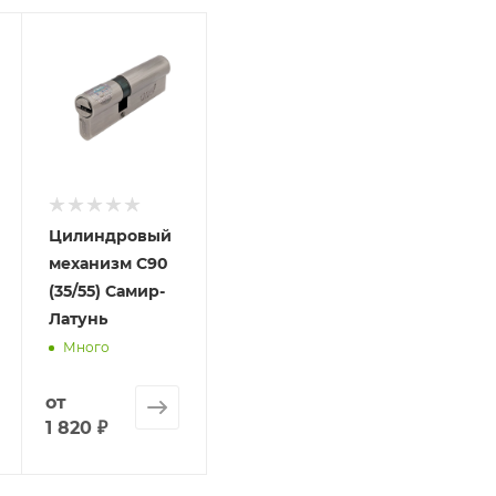
олько для подтверждения, что заказ был получен.
ет отображена в высланном счете после проверки това
. Фактом подтверждения покупки будет считаться оплат
та.
Цилиндровый
механизм C90
(35/55) Самир-
Латунь
Много
от
1 820 ₽