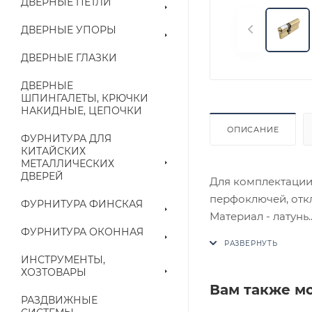
ДВЕРНЫЕ ПЕТЛИ
ДВЕРНЫЕ УПОРЫ
ДВЕРНЫЕ ГЛАЗКИ
ДВЕРНЫЕ
ШПИНГАЛЕТЫ, КРЮЧКИ
НАКИДНЫЕ, ЦЕПОЧКИ
ОПИСАНИЕ
ФУРНИТУРА ДЛЯ
КИТАЙСКИХ
МЕТАЛЛИЧЕСКИХ
ДВЕРЕЙ
Для комплектации 
перфоключей, откл
ФУРНИТУРА ФИНСКАЯ
Материал - латунь.
ФУРНИТУРА ОКОННАЯ
В случае отсутств
ИНСТРУМЕНТЫ,
аналог на утвержд
ХОЗТОВАРЫ
Вам также м
РАЗДВИЖНЫЕ
Цены на сайте не