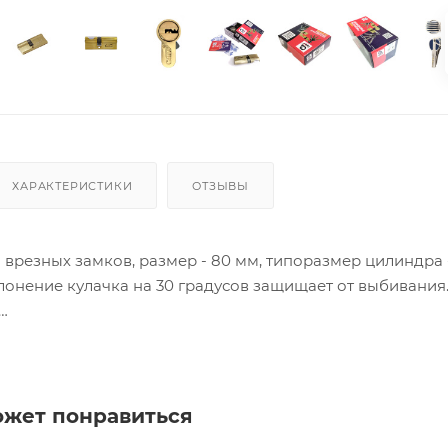
ХАРАКТЕРИСТИКИ
ОТЗЫВЫ
врезных замков, размер - 80 мм, типоразмер цилиндра - 
онение кулачка на 30 градусов защищает от выбивания
ия товара данного производителя в счете может быть пр
ение заказчика.
ожет понравиться
 являются оптовыми и окончательными. После оформлени