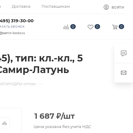
ы
Доставка
Поставщикам
ВОЙТИ
(495) 319-30-00
0
0
0
АЗАТЬ ЗВОНОК
@samir-locks.ru
 тип: кл.-кл., 5
, Самир-Латунь
—
ЦИЛИНДРЫ оптом
1 687
₽
/шт
Цена указана без учета НДС