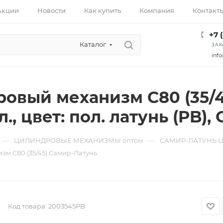
Акции
Новости
Как купить
Компания
Контакт
+7 
Каталог
ЗАК
info
вый механизм C80 (35/45),
., цвет: пол. латунь (PB)
—
—
ЦИЛИНДРОВЫЕ МЕХАНИЗМЫ оптом
САМИР-ЛАТУНЬ 
м C80 (35/45) Самир-Латунь
Код товара:
2003545PB