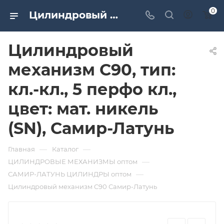
0
Цилиндровый механизм C90, тип: кл.-кл., 5 перфо кл., цвет: мат. никель (SN), Самир-Латунь. Дверная и мебельная фурнитура САМИР-КИЛИТ | Оптовые поставки
Цилиндровый
механизм C90, тип:
кл.-кл., 5 перфо кл.,
цвет: мат. никель
(SN), Самир-Латунь
—
—
Главная
Каталог
—
ЦИЛИНДРОВЫЕ МЕХАНИЗМЫ оптом
—
САМИР-ЛАТУНЬ ЦИЛИНДРЫ оптом
Цилиндровый механизм C90 Самир-Латунь