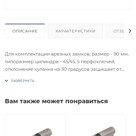
ОПИСАНИЕ
ХАРАКТЕРИСТИКИ
ОТЗЫВЫ
Для комплектации врезных замков, размер - 90 мм,
типоразмер цилиндра - 45/45, 5 перфоключей,
отклонение кулачка на 30 градусов защищает от
выбивания. Материал - латунь.
В случае отсутствия товара данного производителя
в счете может быть предложен аналог на
Вам также может понравиться
утверждение заказчика.
Цены на сайте не являются оптовыми и
окончательными. После оформления заказа