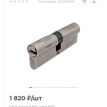
Код товара:
200090SN
1 820
₽
/шт
Цена указана без учета НДС