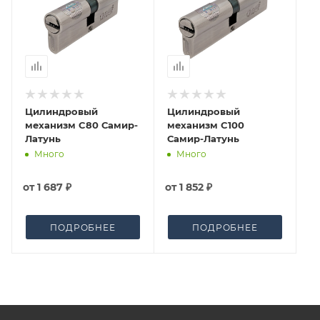
приходит письмо только для подтверждения, что
заказ был получен.
Конечная цена будет отображена в высланном
счете после проверки товара на наличие на складе.
Фактом подтверждения покупки будет считаться
оплата выставленного счета.
Цилиндровый
Цилиндровый
механизм C80 Самир-
механизм C100
Латунь
Самир-Латунь
Много
Много
от
1 687 ₽
от
1 852 ₽
ПОДРОБНЕЕ
ПОДРОБНЕЕ