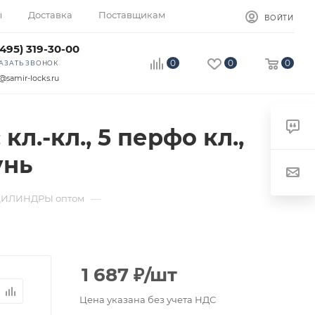
ы
Доставка
Поставщикам
ВОЙТИ
(495) 319-30-00
0
0
0
АЗАТЬ ЗВОНОК
@samir-locks.ru
л.-кл., 5 перфо кл.,
унь
—
ЦИЛИНДРЫ оптом
1 687
₽
/шт
Цена указана без учета НДС