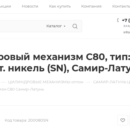
Акции
Новости
Как купить
Компания
Контакт
+7 
Каталог
ЗАК
info
вый механизм C80, тип: к
т. никель (SN), Самир-Лат
—
—
ЦИЛИНДРОВЫЕ МЕХАНИЗМЫ оптом
САМИР-ЛАТУНЬ 
зм C80 Самир-Латунь
Код товара:
200080SN