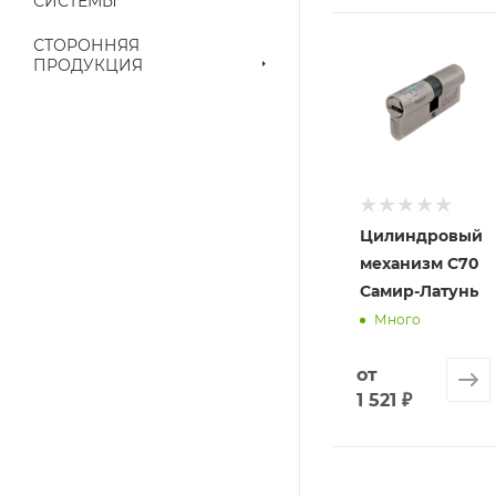
СИСТЕМЫ
приходит письмо т
СТОРОННЯЯ
ПРОДУКЦИЯ
Конечная цена буд
наличие на складе
выставленного сче
Цилиндровый
механизм C70
Самир-Латунь
Много
от
1 521 ₽