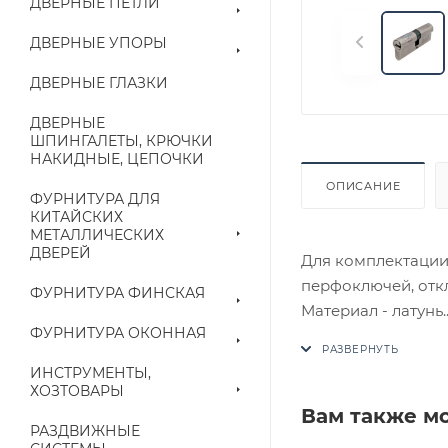
ДВЕРНЫЕ ПЕТЛИ
ДВЕРНЫЕ УПОРЫ
ДВЕРНЫЕ ГЛАЗКИ
ДВЕРНЫЕ
ШПИНГАЛЕТЫ, КРЮЧКИ
НАКИДНЫЕ, ЦЕПОЧКИ
ОПИСАНИЕ
ФУРНИТУРА ДЛЯ
КИТАЙСКИХ
МЕТАЛЛИЧЕСКИХ
ДВЕРЕЙ
Для комплектации 
перфоключей, откл
ФУРНИТУРА ФИНСКАЯ
Материал - латунь.
ФУРНИТУРА ОКОННАЯ
В случае отсутств
ИНСТРУМЕНТЫ,
аналог на утвержд
ХОЗТОВАРЫ
Вам также м
РАЗДВИЖНЫЕ
Цены на сайте не