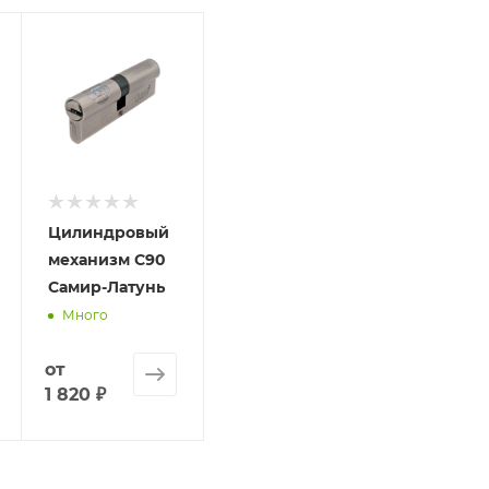
олько для подтверждения, что заказ был получен.
ет отображена в высланном счете после проверки това
. Фактом подтверждения покупки будет считаться оплат
та.
Цилиндровый
механизм C90
Самир-Латунь
Много
от
1 820 ₽