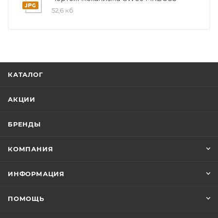
приходит письмо только для подтверждения, что
52,6 кб
заказ был получен.
Конечная цена будет отображена в высланном
счете после проверки товара на наличие на складе.
Фактом подтверждения покупки будет считаться
КАТАЛОГ
оплата выставленного счета.
АКЦИИ
БРЕНДЫ
КОМПАНИЯ
ИНФОРМАЦИЯ
ПОМОЩЬ