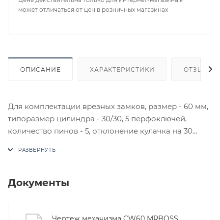
может отличаться от цен в розничных магазинах
ОПИСАНИЕ
ХАРАКТЕРИСТИКИ
ОТЗЫВЫ
Для комплектации врезных замков, размер - 60 мм,
типоразмер цилиндра - 30/30, 5 перфоключей,
количество пинов - 5, отклонение кулачка на 30
градусов защищает от выбивания.
В случае отсутствия товара данного производителя
в счете может быть предложен аналог на
утверждение заказчика.
Документы
Цены на сайте не являются оптовыми и
окончательными. После оформления заказа
Чертеж механизма CW60 MRBOSS