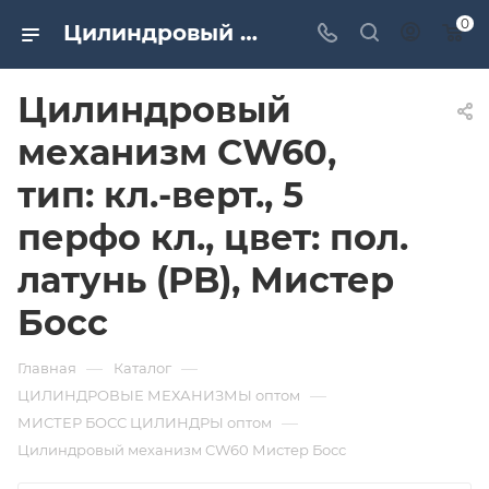
0
Цилиндровый механизм CW60, тип: кл.-верт., 5 перфо кл., цвет: пол. латунь (PB), Мистер Босс. Дверная и мебельная фурнитура САМИР-КИЛИТ | Оптовые поставки
Цилиндровый
механизм CW60,
тип: кл.-верт., 5
перфо кл., цвет: пол.
латунь (PB), Мистер
Босс
—
—
Главная
Каталог
—
ЦИЛИНДРОВЫЕ МЕХАНИЗМЫ оптом
—
МИСТЕР БОСС ЦИЛИНДРЫ оптом
Цилиндровый механизм CW60 Мистер Босс