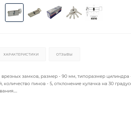
ХАРАКТЕРИСТИКИ
ОТЗЫВЫ
врезных замков, размер - 90 мм, типоразмер цилиндра - 
, количество пинов - 5, отклонение кулачка на 30 градус
вания.
ия товара данного производителя в счете может быть пр
ение заказчика.
 являются оптовыми и окончательными. После оформлени
олько для подтверждения, что заказ был получен.