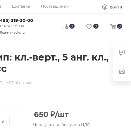
ы
Доставка
Поставщикам
ВОЙТИ
(495) 319-30-00
0
0
0
АЗАТЬ ЗВОНОК
@samir-locks.ru
л.-верт., 5 анг. кл.,
сс
—
ЛИНДРЫ оптом
650
₽
/шт
Цена указана без учета НДС