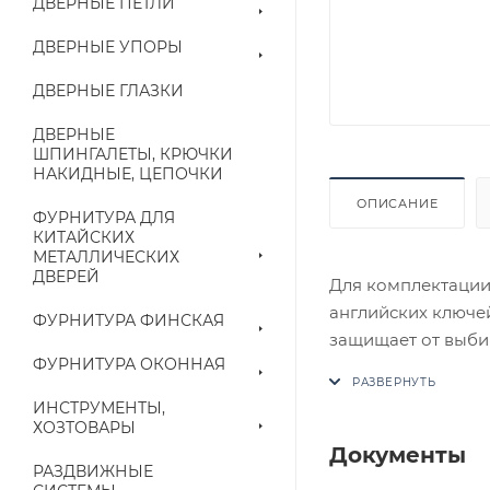
ДВЕРНЫЕ ПЕТЛИ
ДВЕРНЫЕ УПОРЫ
ДВЕРНЫЕ ГЛАЗКИ
ДВЕРНЫЕ
ШПИНГАЛЕТЫ, КРЮЧКИ
НАКИДНЫЕ, ЦЕПОЧКИ
ОПИСАНИЕ
ФУРНИТУРА ДЛЯ
КИТАЙСКИХ
МЕТАЛЛИЧЕСКИХ
ДВЕРЕЙ
Для комплектации 
английских ключей
ФУРНИТУРА ФИНСКАЯ
защищает от выби
ФУРНИТУРА ОКОННАЯ
В случае отсутств
аналог на утвержд
ИНСТРУМЕНТЫ,
ХОЗТОВАРЫ
Цены на сайте не
Документы
РАЗДВИЖНЫЕ
приходит письмо т