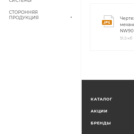
СИСТЕМЫ
Конечная цена буд
СТОРОННЯЯ
ПРОДУКЦИЯ
Черт
наличие на складе
механ
выставленного сче
NW90
51,5 кб
КАТАЛОГ
АКЦИИ
БРЕНДЫ