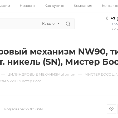
Акции
Новости
Как купить
Компания
Контакт
+7 
Каталог
ЗАК
info
вый механизм NW90, тип: к
т. никель (SN), Мистер Бо
—
—
ЦИЛИНДРОВЫЕ МЕХАНИЗМЫ оптом
МИСТЕР БОСС ЦИ
изм NW90 Мистер Босс
Код товара:
223090SN