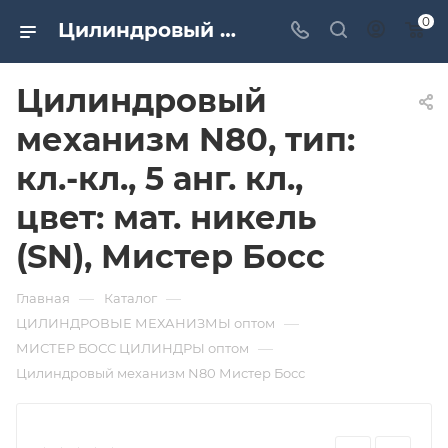
0
Цилиндровый механизм N80, тип: кл.-кл., 5 анг. кл., цвет: мат. никель (SN), Мистер Босс. Дверная и мебельная фурнитура САМИР-КИЛИТ | Оптовые поставки
Цилиндровый
механизм N80, тип:
кл.-кл., 5 анг. кл.,
цвет: мат. никель
(SN), Мистер Босс
—
—
Главная
Каталог
—
ЦИЛИНДРОВЫЕ МЕХАНИЗМЫ оптом
—
МИСТЕР БОСС ЦИЛИНДРЫ оптом
Цилиндровый механизм N80 Мистер Босс