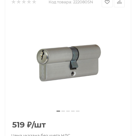
Код товара:
222080SN
519
₽
/шт
Цена указана без учета НДС