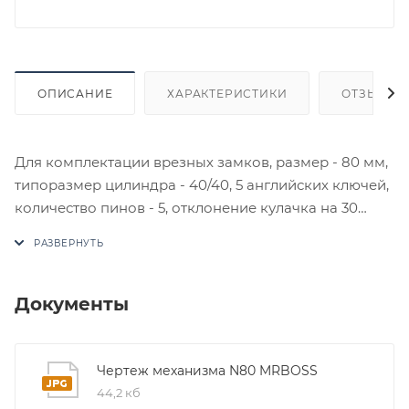
ОПИСАНИЕ
ХАРАКТЕРИСТИКИ
ОТЗЫВЫ
Для комплектации врезных замков, размер - 80 мм,
типоразмер цилиндра - 40/40, 5 английских ключей,
количество пинов - 5, отклонение кулачка на 30
градусов защищает от выбивания.
В случае отсутствия товара данного производителя
в счете может быть предложен аналог на
утверждение заказчика.
Документы
Цены на сайте не являются оптовыми и
окончательными. После оформления заказа
Чертеж механизма N80 MRBOSS
приходит письмо только для подтверждения, что
44,2 кб