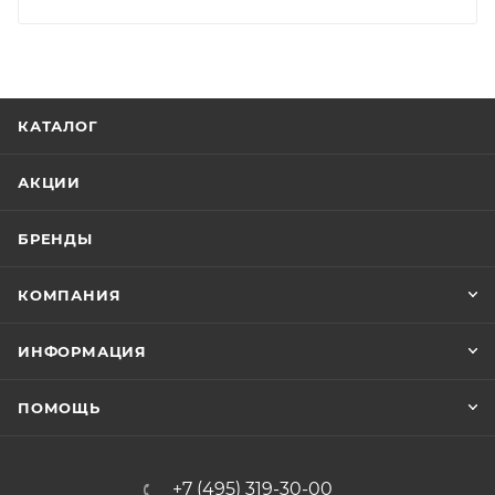
заказ был получен.
Конечная цена будет отображена в высланном
счете после проверки товара на наличие на складе.
Фактом подтверждения покупки будет считаться
КАТАЛОГ
оплата выставленного счета.
АКЦИИ
БРЕНДЫ
КОМПАНИЯ
ИНФОРМАЦИЯ
ПОМОЩЬ
+7 (495) 319-30-00