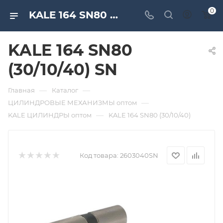
0
KALE 164 SN80 (30/10/40) SN. Дверная и мебельная фурнитура САМИР-КИЛИТ | Оптовые поставки
KALE 164 SN80
(30/10/40) SN
—
—
Главная
Каталог
—
ЦИЛИНДРОВЫЕ МЕХАНИЗМЫ оптом
—
KALE ЦИЛИНДРЫ оптом
KALE 164 SN80 (30/10/40)
Код товара:
2603040SN