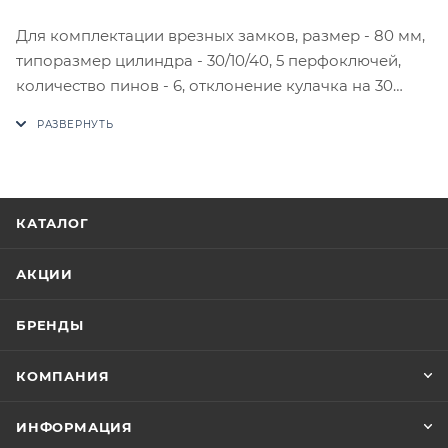
Для комплектации врезных замков, размер - 80 мм,
типоразмер цилиндра - 30/10/40, 5 перфоключей,
количество пинов - 6, отклонение кулачка на 30
градусов защищает от выбивания. Применяется
грибовидная форма пинов, что защищает цилиндр
от вскрытия методом подбора секретного кода при
помощи отмычек. Защитные стержни,
предохраняющие цилиндр от высверливания,
КАТАЛОГ
выполнены из высокопрочной стали (HRC 60).
Количество комбинаций ключа составляет 91000.
АКЦИИ
Для межкомнатных, а также входных дверей, за
которыми не хранятся особые ценности.
БРЕНДЫ
Цилиндровый механизм KALE KILIT S-серии
сертифицируется по 2 классу взломостойкости
КОМПАНИЯ
(вскрытие цилиндра около 5 минут).
В случае отсутствия товара данного производителя
ИНФОРМАЦИЯ
в счете может быть предложен аналог на