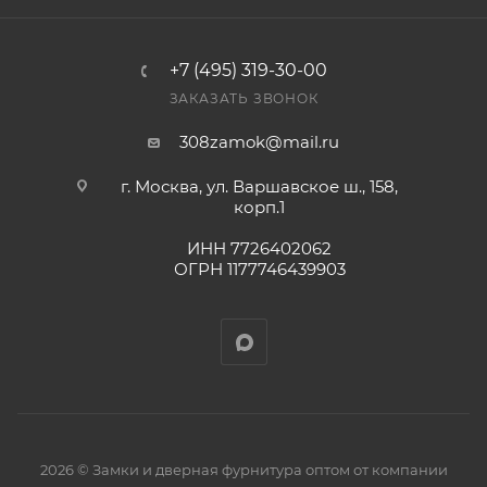
заказ был получен.
+7 (495) 319-30-00
Конечная цена будет отображена в высланном
ЗАКАЗАТЬ ЗВОНОК
счете после проверки товара на наличие на складе.
Фактом подтверждения покупки будет считаться
308zamok@mail.ru
оплата выставленного счета.
г. Москва, ул. Варшавское ш., 158,
корп.1
ИНН 7726402062
ОГРН 1177746439903
2026 © Замки и дверная фурнитура оптом от компании