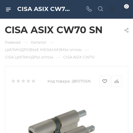
0
CISA ASIX CW70 SN. Дверная и мебельная фурнитура САМИР-КИЛИТ | Оптовые поставки
CISA ASIX CW70 SN
—
—
Главная
Каталог
—
ЦИЛИНДРОВЫЕ МЕХАНИЗМЫ оптом
—
CISA ЦИЛИНДРЫ оптом
CISA ASIX CW70
Код товара:
281070SN