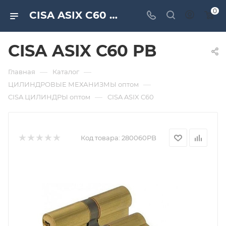
0
CISA ASIX C60 PB. Дверная и мебельная фурнитура САМИР-КИЛИТ | Оптовые поставки
CISA ASIX C60 PB
—
—
Главная
Каталог
—
ЦИЛИНДРОВЫЕ МЕХАНИЗМЫ оптом
—
CISA ЦИЛИНДРЫ оптом
CISA ASIX C60
Код товара:
280060PB