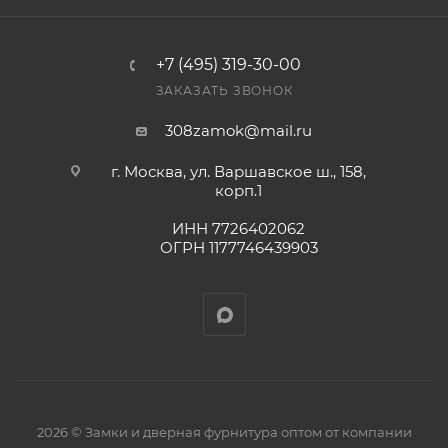
заказ был получен.
+7 (495) 319-30-00
Конечная цена будет отображена в высланном
ЗАКАЗАТЬ ЗВОНОК
счете после проверки товара на наличие на складе.
Фактом подтверждения покупки будет считаться
308zamok@mail.ru
оплата выставленного счета.
г. Москва, ул. Варшавское ш., 158,
корп.1
ИНН 7726402062
ОГРН 1177746439903
2026 © Замки и дверная фурнитура оптом от компании