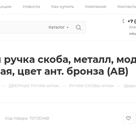
Акции
Новости
Как купить
Компания
Контакт
+7 
Каталог
ЗАК
info
ручка скоба, металл, мод
я, цвет ант. бронза (AB)
—
—
—
ДВЕРНЫЕ РУЧКИ оптом
РУЧКИ СКОБЫ оптом
Дверн
Код товара:
707201AB