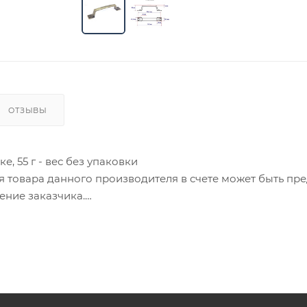
ОТЗЫВЫ
е, 55 г - вес без упаковки
ия товара данного производителя в счете может быть пр
ение заказчика.
 являются оптовыми и окончательными. После оформлени
олько для подтверждения, что заказ был получен.
ет отображена в высланном счете после проверки това
. Фактом подтверждения покупки будет считаться оплат