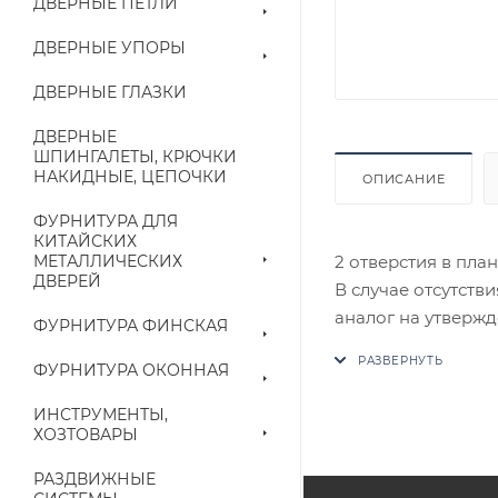
ДВЕРНЫЕ ПЕТЛИ
ДВЕРНЫЕ УПОРЫ
ДВЕРНЫЕ ГЛАЗКИ
ДВЕРНЫЕ
ШПИНГАЛЕТЫ, КРЮЧКИ
НАКИДНЫЕ, ЦЕПОЧКИ
ОПИСАНИЕ
ФУРНИТУРА ДЛЯ
КИТАЙСКИХ
2 отверстия в планк
МЕТАЛЛИЧЕСКИХ
ДВЕРЕЙ
В случае отсутств
аналог на утвержд
ФУРНИТУРА ФИНСКАЯ
ФУРНИТУРА ОКОННАЯ
Цены на сайте не
приходит письмо т
ИНСТРУМЕНТЫ,
ХОЗТОВАРЫ
Конечная цена буд
РАЗДВИЖНЫЕ
наличие на складе