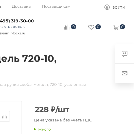
ы
Доставка
Поставщикам
ВОЙТИ
(495) 319-30-00
0
0
0
АЗАТЬ ЗВОНОК
@samir-locks.ru
ель 720-10,
ая ручка скоба, металл, 720-10, усиленная
228
₽
/шт
Цена указана без учета НДС
Много