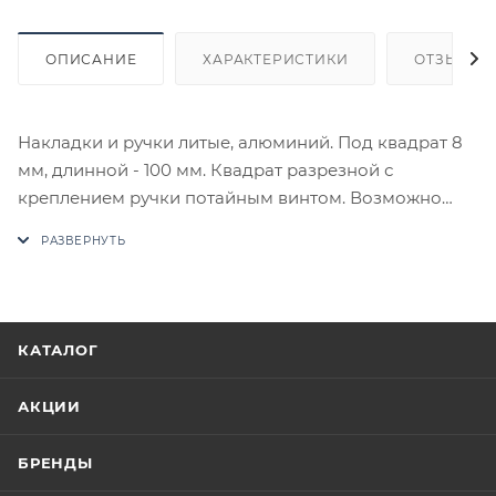
ОПИСАНИЕ
ХАРАКТЕРИСТИКИ
ОТЗЫВЫ
Накладки и ручки литые, алюминий. Под квадрат 8
мм, длинной - 100 мм. Квадрат разрезной с
креплением ручки потайным винтом. Возможно
крепление как саморезами, так и стяжками, все в
комплекте.
В случае отсутствия товара данного производителя
в счете может быть предложен аналог на
КАТАЛОГ
утверждение заказчика.
АКЦИИ
Цены на сайте не являются оптовыми и
окончательными. После оформления заказа
БРЕНДЫ
приходит письмо только для подтверждения, что