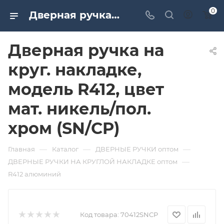
0
Дверная ручка на круг. накладке, модель R412, цвет мат. никель/пол. хром (SN/CP). Дверная и мебельная фурнитура САМИР-КИЛИТ | Оптовые поставки
Дверная ручка на
круг. накладке,
модель R412, цвет
мат. никель/пол.
хром (SN/CP)
—
—
—
Главная
Каталог
ДВЕРНЫЕ РУЧКИ оптом
—
ДВЕРНЫЕ РУЧКИ НА КРУГЛОЙ НАКЛАДКЕ оптом
R412 алюминий
Код товара:
70412SNCP