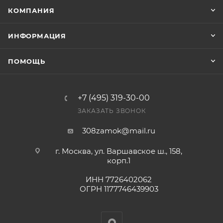
заказ был получен.
КОМПАНИЯ
Конечная цена будет отображена в высланном
ИНФОРМАЦИЯ
счете после проверки товара на наличие на складе.
Фактом подтверждения покупки будет считаться
ПОМОЩЬ
оплата выставленного счета.
+7 (495) 319-30-00
ЗАКАЗАТЬ ЗВОНОК
308zamok@mail.ru
г. Москва, ул. Варшавское ш., 158,
корп.1
ИНН 7726402062
ОГРН 1177746439903