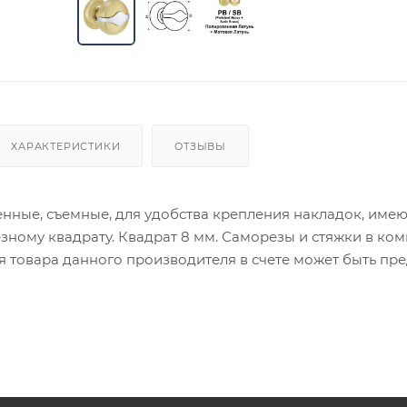
ХАРАКТЕРИСТИКИ
ОТЗЫВЫ
ные, съемные, для удобства крепления накладок, имею
зному квадрату. Квадрат 8 мм. Саморезы и стяжки в ком
ия товара данного производителя в счете может быть пр
ение заказчика.
 являются оптовыми и окончательными. После оформлени
олько для подтверждения, что заказ был получен.
ет отображена в высланном счете после проверки това