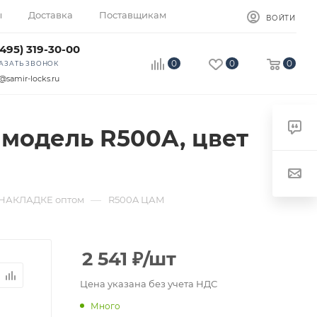
ы
Доставка
Поставщикам
ВОЙТИ
(495) 319-30-00
0
0
0
АЗАТЬ ЗВОНОК
@samir-locks.ru
 модель R500A, цвет
—
НАКЛАДКЕ оптом
R500A ЦАМ
2 541
₽
/шт
Цена указана без учета НДС
Много