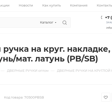
Акции
Новости
Как купить
Компания
Контакт
+7 
Каталог
ЗАК
info
 ручка на круг. накладке,
унь/мат. латунь (PB/SB)
—
—
ДВЕРНЫЕ РУЧКИ оптом
ДВЕРНЫЕ РУЧКИ НА КРУГЛОЙ 
Код товара:
70500PBSB