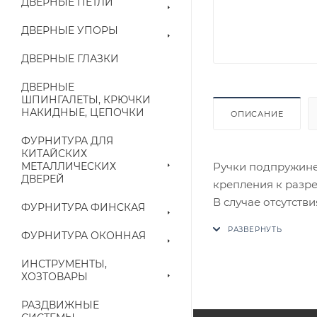
ДВЕРНЫЕ ПЕТЛИ
ДВЕРНЫЕ УПОРЫ
ДВЕРНЫЕ ГЛАЗКИ
ДВЕРНЫЕ
ШПИНГАЛЕТЫ, КРЮЧКИ
НАКИДНЫЕ, ЦЕПОЧКИ
ОПИСАНИЕ
ФУРНИТУРА ДЛЯ
КИТАЙСКИХ
Ручки подпружинен
МЕТАЛЛИЧЕСКИХ
ДВЕРЕЙ
крепления к разре
В случае отсутств
ФУРНИТУРА ФИНСКАЯ
аналог на утвержд
ФУРНИТУРА ОКОННАЯ
Цены на сайте не
ИНСТРУМЕНТЫ,
приходит письмо т
ХОЗТОВАРЫ
РАЗДВИЖНЫЕ
Конечная цена буд