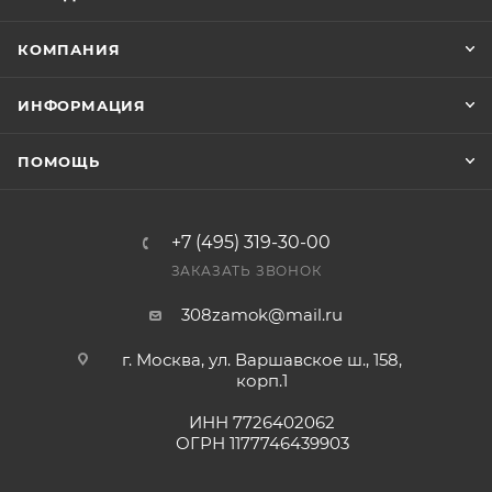
Конечная цена будет отображена в высланном
КОМПАНИЯ
счете после проверки товара на наличие на складе.
Фактом подтверждения покупки будет считаться
ИНФОРМАЦИЯ
оплата выставленного счета.
ПОМОЩЬ
+7 (495) 319-30-00
ЗАКАЗАТЬ ЗВОНОК
308zamok@mail.ru
г. Москва, ул. Варшавское ш., 158,
корп.1
ИНН 7726402062
ОГРН 1177746439903