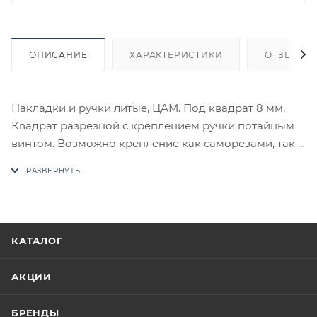
ОПИСАНИЕ
ХАРАКТЕРИСТИКИ
ОТЗЫВЫ
Накладки и ручки литые, ЦАМ. Под квадрат 8 мм.
Квадрат разрезной с креплением ручки потайным
винтом. Возможно крепление как саморезами, так и
стяжками.
В случае отсутствия товара данного производителя
в счете может быть предложен аналог на
утверждение заказчика.
КАТАЛОГ
Цены на сайте не являются оптовыми и
окончательными. После оформления заказа
АКЦИИ
приходит письмо только для подтверждения, что
заказ был получен.
БРЕНДЫ