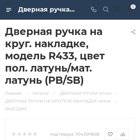
0
Дверная ручка на круг. накладке, модель R433, цвет пол. латунь/мат. латунь (PB/SB). Дверная и мебельная фурнитура САМИР-КИЛИТ | Оптовые поставки
Дверная ручка на
круг. накладке,
модель R433, цвет
пол. латунь/мат.
латунь (PB/SB)
—
—
—
Главная
Каталог
ДВЕРНЫЕ РУЧКИ оптом
—
ДВЕРНЫЕ РУЧКИ НА КРУГЛОЙ НАКЛАДКЕ оптом
R433 ЦАМ
Код товара:
70433PBSB