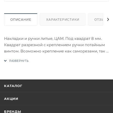
ОПИСАНИЕ
ХАРАКТЕРИСТИКИ
ОТЗЫВЫ
Накладки и ручки литые, ЦАМ. Под квадрат 8 мм.
Квадрат разрезной с креплением ручки потайным
винтом. Возможно крепление как саморезами, так и
стяжками.
В случае отсутствия товара данного производителя
в счете может быть предложен аналог на
утверждение заказчика.
КАТАЛОГ
Цены на сайте не являются оптовыми и
окончательными. После оформления заказа
АКЦИИ
приходит письмо только для подтверждения, что
заказ был получен.
БРЕНДЫ