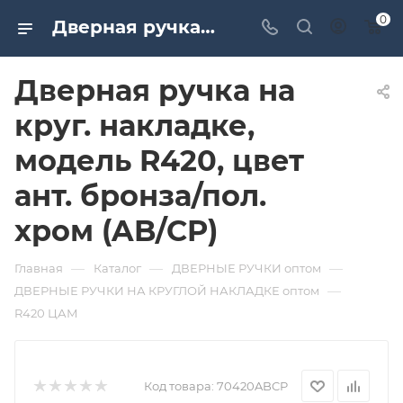
0
Дверная ручка на круг. накладке, модель R420, цвет ант. бронза/пол. хром (AB/CP). Дверная и мебельная фурнитура САМИР-КИЛИТ | Оптовые поставки
Дверная ручка на
круг. накладке,
модель R420, цвет
ант. бронза/пол.
хром (AB/CP)
—
—
—
Главная
Каталог
ДВЕРНЫЕ РУЧКИ оптом
—
ДВЕРНЫЕ РУЧКИ НА КРУГЛОЙ НАКЛАДКЕ оптом
R420 ЦАМ
Код товара:
70420ABCP