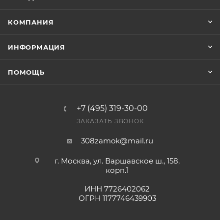
Конечная цена будет отображена в высланном
КОМПАНИЯ
счете после проверки товара на наличие на складе.
Фактом подтверждения покупки будет считаться
ИНФОРМАЦИЯ
оплата выставленного счета.
ПОМОЩЬ
+7 (495) 319-30-00
ЗАКАЗАТЬ ЗВОНОК
308zamok@mail.ru
г. Москва, ул. Варшавское ш., 158,
корп.1
ИНН 7726402062
ОГРН 1177746439903