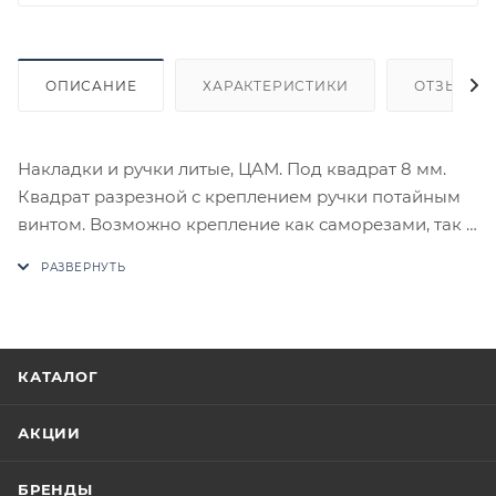
ОПИСАНИЕ
ХАРАКТЕРИСТИКИ
ОТЗЫВЫ
Накладки и ручки литые, ЦАМ. Под квадрат 8 мм.
Квадрат разрезной с креплением ручки потайным
винтом. Возможно крепление как саморезами, так и
стяжками.
В случае отсутствия товара данного производителя
в счете может быть предложен аналог на
утверждение заказчика.
КАТАЛОГ
Цены на сайте не являются оптовыми и
окончательными. После оформления заказа
АКЦИИ
приходит письмо только для подтверждения, что
заказ был получен.
БРЕНДЫ