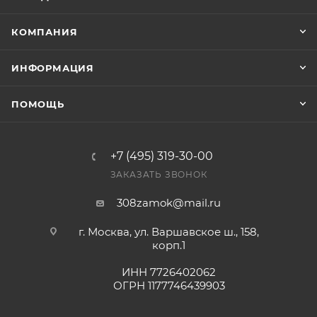
Конечная цена будет отображена в высланном
КОМПАНИЯ
счете после проверки товара на наличие на складе.
Фактом подтверждения покупки будет считаться
ИНФОРМАЦИЯ
оплата выставленного счета.
ПОМОЩЬ
+7 (495) 319-30-00
ЗАКАЗАТЬ ЗВОНОК
308zamok@mail.ru
г. Москва, ул. Варшавское ш., 158,
корп.1
ИНН 7726402062
ОГРН 1177746439903