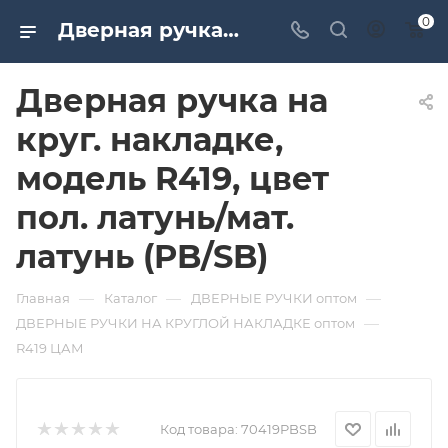
0
Дверная ручка на круг. накладке, модель R419, цвет пол. латунь/мат. латунь (PB/SB). Дверная и мебельная фурнитура САМИР-КИЛИТ | Оптовые поставки
Дверная ручка на
круг. накладке,
модель R419, цвет
пол. латунь/мат.
латунь (PB/SB)
—
—
—
Главная
Каталог
ДВЕРНЫЕ РУЧКИ оптом
—
ДВЕРНЫЕ РУЧКИ НА КРУГЛОЙ НАКЛАДКЕ оптом
R419 ЦАМ
Код товара:
70419PBSB