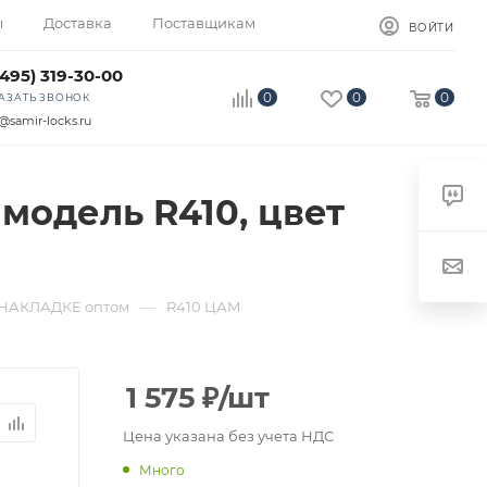
ы
Доставка
Поставщикам
ВОЙТИ
(495) 319-30-00
0
0
0
АЗАТЬ ЗВОНОК
@samir-locks.ru
 модель R410, цвет
—
НАКЛАДКЕ оптом
R410 ЦАМ
1 575
₽
/шт
Цена указана без учета НДС
Много