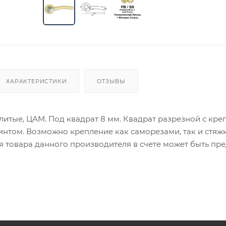
ХАРАКТЕРИСТИКИ
ОТЗЫВЫ
литые, ЦАМ. Под квадрат 8 мм. Квадрат разрезной с кр
интом. Возможно крепление как саморезами, так и стяж
ия товара данного производителя в счете может быть пр
ение заказчика.
 являются оптовыми и окончательными. После оформлени
олько для подтверждения, что заказ был получен.
ет отображена в высланном счете после проверки това