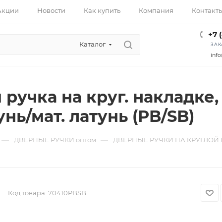
Акции
Новости
Как купить
Компания
Контакт
+7 
Каталог
ЗАК
info
ручка на круг. накладке,
унь/мат. латунь (PB/SB)
—
—
ДВЕРНЫЕ РУЧКИ оптом
ДВЕРНЫЕ РУЧКИ НА КРУГЛОЙ 
Код товара:
70410PBSB