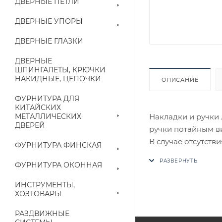
ДВЕРНЫЕ ПЕТЛИ
ДВЕРНЫЕ УПОРЫ
ДВЕРНЫЕ ГЛАЗКИ
ДВЕРНЫЕ
ШПИНГАЛЕТЫ, КРЮЧКИ
НАКИДНЫЕ, ЦЕПОЧКИ
ОПИСАНИЕ
ФУРНИТУРА ДЛЯ
КИТАЙСКИХ
Накладки и ручки 
МЕТАЛЛИЧЕСКИХ
ДВЕРЕЙ
ручки потайным в
В случае отсутств
ФУРНИТУРА ФИНСКАЯ
аналог на утвержд
ФУРНИТУРА ОКОННАЯ
Цены на сайте не
ИНСТРУМЕНТЫ,
приходит письмо т
ХОЗТОВАРЫ
РАЗДВИЖНЫЕ
Конечная цена буд