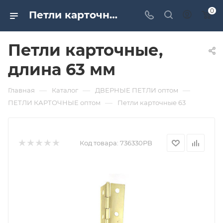
0
Петли карточные, длина 63 мм. Дверная и мебельная фурнитура САМИР-КИЛИТ | Оптовые поставки
Петли карточные,
длина 63 мм
—
—
—
Главная
Каталог
ДВЕРНЫЕ ПЕТЛИ оптом
—
ПЕТЛИ КАРТОЧНЫЕ оптом
Петли карточные 63
Код товара:
736330PB