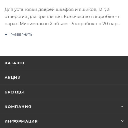
Для установки дверей шкафов и ящиков, 12 г, 3
отверстия для крепления. Количество в коробке - в
парах. Минимальный объем - 5 коробок по 20 пар
(100 пар).
В случае отсутствия товара данного производителя
в счете может быть предложен аналог на
утверждение заказчика.
КАТАЛОГ
Цены на сайте не являются оптовыми и
окончательными. После оформления заказа
АКЦИИ
приходит письмо только для подтверждения, что
заказ был получен.
БРЕНДЫ
Конечная цена будет отображена в высланном
КОМПАНИЯ
счете после проверки товара на наличие на складе.
Фактом подтверждения покупки будет считаться
ИНФОРМАЦИЯ
оплата выставленного счета.