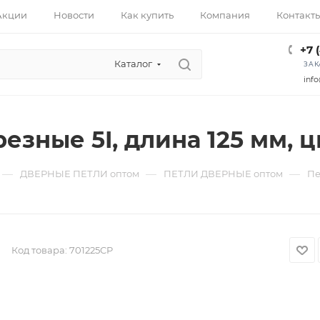
Акции
Новости
Как купить
Компания
Контакт
+7 
Каталог
ЗАК
info
езные 5I, длина 125 мм, ц
—
—
—
ДВЕРНЫЕ ПЕТЛИ оптом
ПЕТЛИ ДВЕРНЫЕ оптом
Пе
Код товара:
701225CP