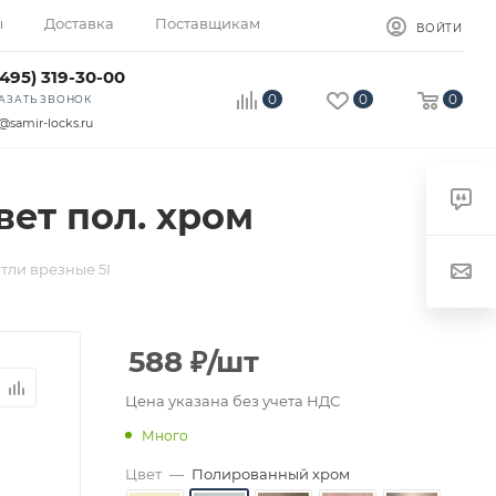
ы
Доставка
Поставщикам
ВОЙТИ
(495) 319-30-00
0
0
0
АЗАТЬ ЗВОНОК
@samir-locks.ru
вет пол. хром
тли врезные 5I
588
₽
/шт
Цена указана без учета НДС
Много
Цвет
—
Полированный хром