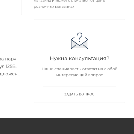
магазина и может отличаться от цен в
розничных магазинах
Нужна консультация?
за пару
л 125B.
Наши специалисты ответят на любой
едложен
интересующий вопрос
ЗАДАТЬ ВОПРОС
я заказа
ра на
а