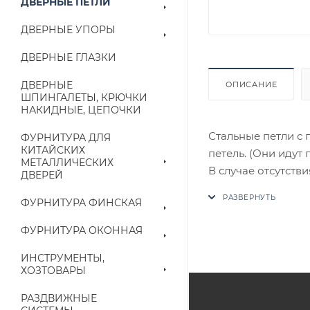
ДВЕРНЫЕ ПЕТЛИ
ДВЕРНЫЕ УПОРЫ
ДВЕРНЫЕ ГЛАЗКИ
ДВЕРНЫЕ
ОПИСАНИЕ
ШПИНГАЛЕТЫ, КРЮЧКИ
НАКИДНЫЕ, ЦЕПОЧКИ
Стальные петли с 
ФУРНИТУРА ДЛЯ
КИТАЙСКИХ
петель. (Они идут 
МЕТАЛЛИЧЕСКИХ
В случае отсутств
ДВЕРЕЙ
аналог на утвержд
ФУРНИТУРА ФИНСКАЯ
Цены на сайте не
ФУРНИТУРА ОКОННАЯ
приходит письмо т
ИНСТРУМЕНТЫ,
ХОЗТОВАРЫ
Конечная цена буд
наличие на складе
РАЗДВИЖНЫЕ
выставленного сче