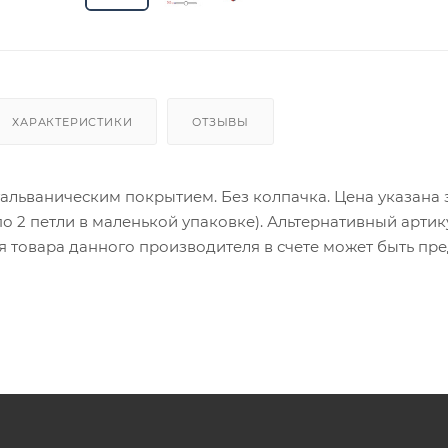
ХАРАКТЕРИСТИКИ
ОТЗЫВЫ
гальваническим покрытием. Без колпачка. Цена указана 
по 2 петли в маленькой упаковке). Альтернативный артику
ия товара данного производителя в счете может быть пр
ение заказчика.
 являются оптовыми и окончательными. После оформлени
олько для подтверждения, что заказ был получен.
ет отображена в высланном счете после проверки това
. Фактом подтверждения покупки будет считаться оплат
та.