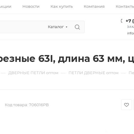
Акции
Новости
Как купить
Компания
Контакт
+7 
Каталог
ЗАК
info
езные 63I, длина 63 мм, ц
—
—
—
ДВЕРНЫЕ ПЕТЛИ оптом
ПЕТЛИ ДВЕРНЫЕ оптом
Пе
Код товара:
706016PB