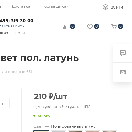
ы
Доставка
Поставщикам
ВОЙТИ
(495) 319-30-00
0
0
0
АЗАТЬ ЗВОНОК
@samir-locks.ru
вет пол. латунь
тли врезные 63I
210
₽
/шт
Цена указана без учета НДС
Много
Цвет
—
Полированная латунь