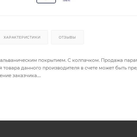
ХАРАКТЕРИСТИКИ
ОТЗЫВЫ
 гальваническим покрытием. С колпачком. Продажа па
ия товара данного производителя в счете может быть пр
ение заказчика.
 являются оптовыми и окончательными. После оформлени
олько для подтверждения, что заказ был получен.
ет отображена в высланном счете после проверки това
. Фактом подтверждения покупки будет считаться оплат
та.