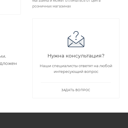
магазина и может отличаться от цен в
розничных магазинах
Нужна консультация?
рами.
едложен
Наши специалисты ответят на любой
интересующий вопрос
я заказа
ЗАДАТЬ ВОПРОС
ра на
а