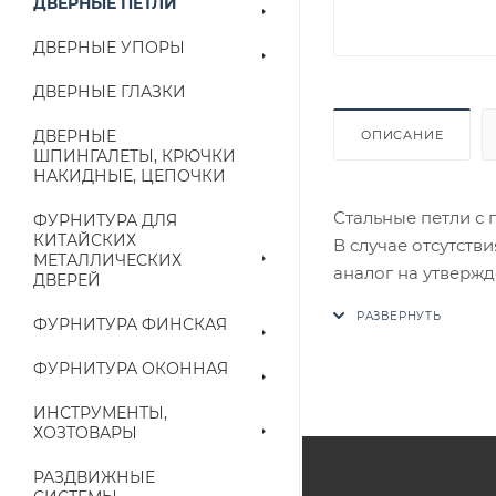
ДВЕРНЫЕ ПЕТЛИ
ДВЕРНЫЕ УПОРЫ
ДВЕРНЫЕ ГЛАЗКИ
ДВЕРНЫЕ
ОПИСАНИЕ
ШПИНГАЛЕТЫ, КРЮЧКИ
НАКИДНЫЕ, ЦЕПОЧКИ
Стальные петли с
ФУРНИТУРА ДЛЯ
КИТАЙСКИХ
В случае отсутств
МЕТАЛЛИЧЕСКИХ
аналог на утвержд
ДВЕРЕЙ
ФУРНИТУРА ФИНСКАЯ
Цены на сайте не
приходит письмо т
ФУРНИТУРА ОКОННАЯ
Конечная цена буд
ИНСТРУМЕНТЫ,
ХОЗТОВАРЫ
наличие на складе
выставленного сче
РАЗДВИЖНЫЕ