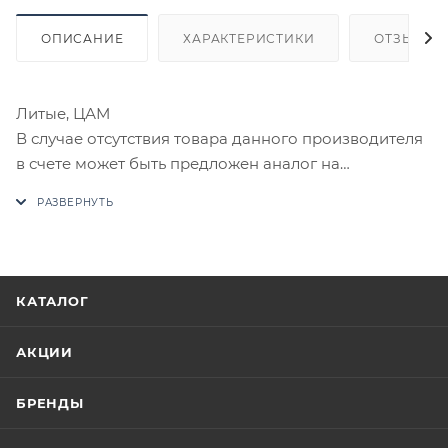
ОПИСАНИЕ
ХАРАКТЕРИСТИКИ
ОТЗЫВЫ
Литые, ЦАМ
В случае отсутствия товара данного производителя
в счете может быть предложен аналог на
утверждение заказчика.
Цены на сайте не являются оптовыми и
окончательными. После оформления заказа
приходит письмо только для подтверждения, что
КАТАЛОГ
заказ был получен.
АКЦИИ
Конечная цена будет отображена в высланном
счете после проверки товара на наличие на складе.
БРЕНДЫ
Фактом подтверждения покупки будет считаться
оплата выставленного счета.