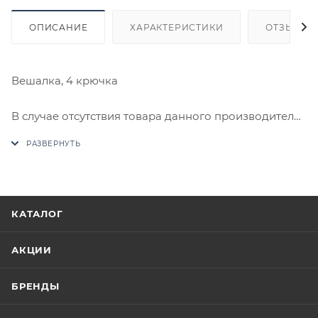
ОПИСАНИЕ
ХАРАКТЕРИСТИКИ
ОТЗЫВЫ
Вешалка, 4 крючка
В случае отсутствия товара данного производителя
в счете может быть предложен аналог на
утверждение заказчика.
Цены на сайте не являются оптовыми и
окончательными. После оформления заказа
КАТАЛОГ
приходит письмо только для подтверждения, что
заказ был получен.
АКЦИИ
Конечная цена будет отображена в высланном
БРЕНДЫ
счете после проверки товара на наличие на складе.
Фактом подтверждения покупки будет считаться