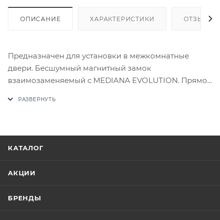
ОПИСАНИЕ
ХАРАКТЕРИСТИКИ
ОТЗЫВЫ
Предназначен для установки в межкомнатные
двери. Бесшумный магнитный замок
взаимозаменяемый с MEDIANA EVOLUTION. Прямой
ригель обеспечивает универсальность замка:
подходит для левых и правых дверей. Остроумное
решение ответной части, точность закрывания и
простота установки. Бэксет 50 мм. Межосевое
расстояние 96 мм. Квадрат ручки - 8 мм. Квадрат
КАТАЛОГ
фиксатора - 6 мм. Лицевая планка - овальная.
Магнитная защелка. Ответной планки - нет. Нетто
АКЦИИ
416 г.
В случае отсутствия товара данного производителя
БРЕНДЫ
в счете может быть предложен аналог на
утверждение заказчика.