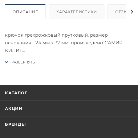
ОПИСАНИЕ
ХАРАКТЕРИСТИКИ
ОТЗЫВЫ
крючок трехрожковый прутковый, размер
основания - 24 мм х 32 мм, произведено САМИР-
КИЛИТ
В случае отсутствия товара данного производителя
в счете может быть предложен аналог на
утверждение заказчика.
Цены на сайте не являются оптовыми и
КАТАЛОГ
окончательными. После оформления заказа
приходит письмо только для подтверждения, что
АКЦИИ
заказ был получен.
БРЕНДЫ
Конечная цена будет отображена в высланном
счете после проверки товара на наличие на складе.