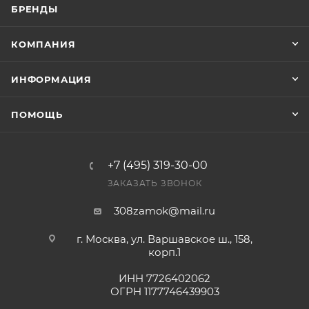
БРЕНДЫ
Конечная цена будет отображена в высланном
счете после проверки товара на наличие на складе.
КОМПАНИЯ
Фактом подтверждения покупки будет считаться
оплата выставленного счета.
ИНФОРМАЦИЯ
ПОМОЩЬ
+7 (495) 319-30-00
ЗАКАЗАТЬ ЗВОНОК
308zamok@mail.ru
г. Москва, ул. Варшавское ш., 158,
корп.1
ИНН 7726402062
ОГРН 1177746439903