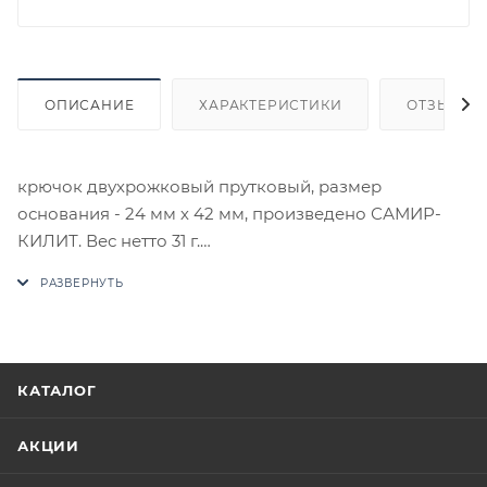
ОПИСАНИЕ
ХАРАКТЕРИСТИКИ
ОТЗЫВЫ
крючок двухрожковый прутковый, размер
основания - 24 мм х 42 мм, произведено САМИР-
КИЛИТ. Вес нетто 31 г.
В случае отсутствия товара данного производителя
в счете может быть предложен аналог на
утверждение заказчика.
Цены на сайте не являются оптовыми и
КАТАЛОГ
окончательными. После оформления заказа
приходит письмо только для подтверждения, что
АКЦИИ
заказ был получен.