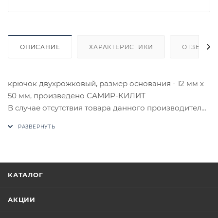
ОПИСАНИЕ
ХАРАКТЕРИСТИКИ
ОТЗЫВЫ
крючок двухрожковый, размер основания - 12 мм х
50 мм, произведено САМИР-КИЛИТ
В случае отсутствия товара данного производителя
в счете может быть предложен аналог на
утверждение заказчика.
Цены на сайте не являются оптовыми и
окончательными. После оформления заказа
КАТАЛОГ
приходит письмо только для подтверждения, что
заказ был получен.
АКЦИИ
Конечная цена будет отображена в высланном