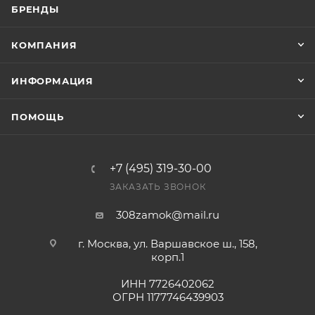
БРЕНДЫ
счете после проверки товара на наличие на складе.
Фактом подтверждения покупки будет считаться
КОМПАНИЯ
оплата выставленного счета.
ИНФОРМАЦИЯ
ПОМОЩЬ
+7 (495) 319-30-00
ЗАКАЗАТЬ ЗВОНОК
308zamok@mail.ru
г. Москва, ул. Варшавское ш., 158,
корп.1
ИНН 7726402062
ОГРН 1177746439903