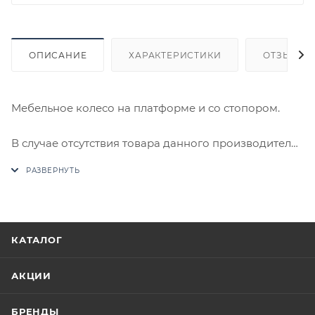
ОПИСАНИЕ
ХАРАКТЕРИСТИКИ
ОТЗЫВЫ
Мебельное колесо на платформе и со стопором.
В случае отсутствия товара данного производителя
в счете может быть предложен аналог на
утверждение заказчика.
Цены на сайте не являются оптовыми и
окончательными. После оформления заказа
КАТАЛОГ
приходит письмо только для подтверждения, что
заказ был получен.
АКЦИИ
Конечная цена будет отображена в высланном
БРЕНДЫ