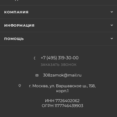
счете после проверки товара на наличие на складе.
Фактом подтверждения покупки будет считаться
КОМПАНИЯ
оплата выставленного счета.
ИНФОРМАЦИЯ
ПОМОЩЬ
+7 (495) 319-30-00
ЗАКАЗАТЬ ЗВОНОК
308zamok@mail.ru
г. Москва, ул. Варшавское ш., 158,
корп.1
ИНН 7726402062
ОГРН 1177746439903