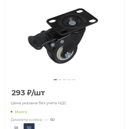
293
₽
/шт
Цена указана без учета НДС
Много
Диаметр колеса
—
50
38
50