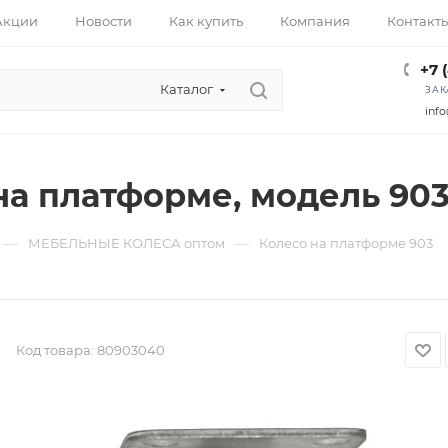
Акции
Новости
Как купить
Компания
Контакт
+7 
Каталог
ЗАК
info
на платформе, модель 903
—
—
МЕБЕЛЬНЫЕ КОЛЕСА оптом
Колесо на платформе 903
Код товара:
80903040