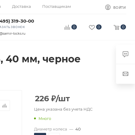
ы
Доставка
Поставщикам
ВОЙТИ
(495) 319-30-00
0
0
0
АЗАТЬ ЗВОНОК
@samir-locks.ru
, 40 мм, черное
226
₽
/шт
Цена указана без учета НДС
Много
Диаметр колеса
—
40