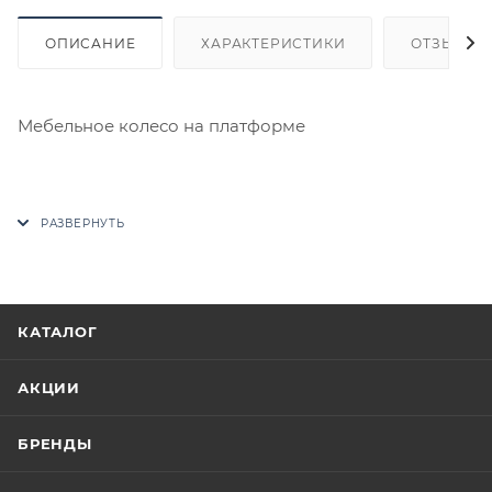
ОПИСАНИЕ
ХАРАКТЕРИСТИКИ
ОТЗЫВЫ
Мебельное колесо на платформе
В случае отсутствия товара данного производителя
в счете может быть предложен аналог на
утверждение заказчика.
Цены на сайте не являются оптовыми и
КАТАЛОГ
окончательными. После оформления заказа
приходит письмо только для подтверждения, что
АКЦИИ
заказ был получен.
БРЕНДЫ
Конечная цена будет отображена в высланном
счете после проверки товара на наличие на складе.