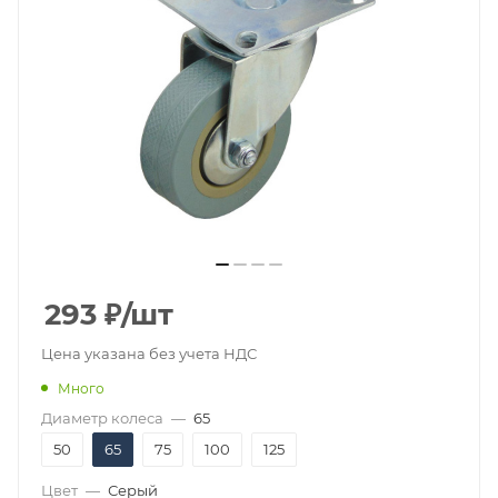
293
₽
/шт
Цена указана без учета НДС
Много
Диаметр колеса
—
65
50
65
75
100
125
Цвет
—
Серый