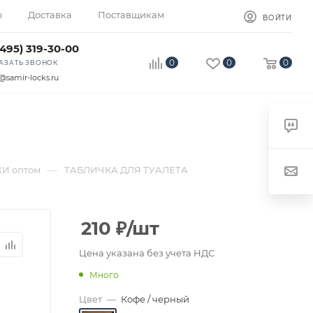
ы
Доставка
Поставщикам
ВОЙТИ
(495) 319-30-00
0
0
0
АЗАТЬ ЗВОНОК
@samir-locks.ru
—
И оптом
ТАБЛИЧКА ДЛЯ ТУАЛЕТА
210
₽
/шт
Цена указана без учета НДС
Много
Цвет
—
Кофе / черный