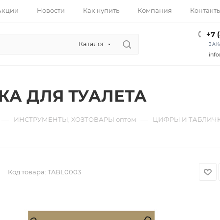
Акции
Новости
Как купить
Компания
Контакт
+7 
Каталог
ЗАК
info
КА ДЛЯ ТУАЛЕТА
—
—
ИНСТРУМЕНТЫ, ХОЗТОВАРЫ оптом
ЦИФРЫ И ТАБЛИЧК
Код товара:
TABL0003