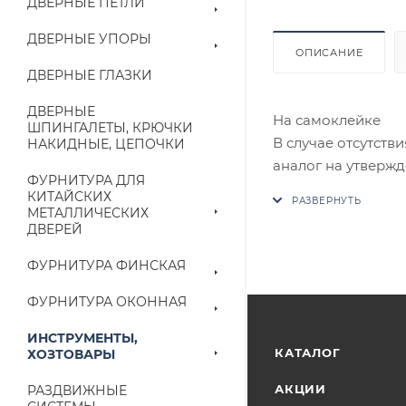
ДВЕРНЫЕ ПЕТЛИ
ДВЕРНЫЕ УПОРЫ
ОПИСАНИЕ
ДВЕРНЫЕ ГЛАЗКИ
ДВЕРНЫЕ
На самоклейке
ШПИНГАЛЕТЫ, КРЮЧКИ
В случае отсутств
НАКИДНЫЕ, ЦЕПОЧКИ
аналог на утвержд
ФУРНИТУРА ДЛЯ
КИТАЙСКИХ
Цены на сайте не
МЕТАЛЛИЧЕСКИХ
ДВЕРЕЙ
приходит письмо т
ФУРНИТУРА ФИНСКАЯ
Конечная цена буд
наличие на складе
ФУРНИТУРА ОКОННАЯ
выставленного сче
ИНСТРУМЕНТЫ,
КАТАЛОГ
ХОЗТОВАРЫ
АКЦИИ
РАЗДВИЖНЫЕ