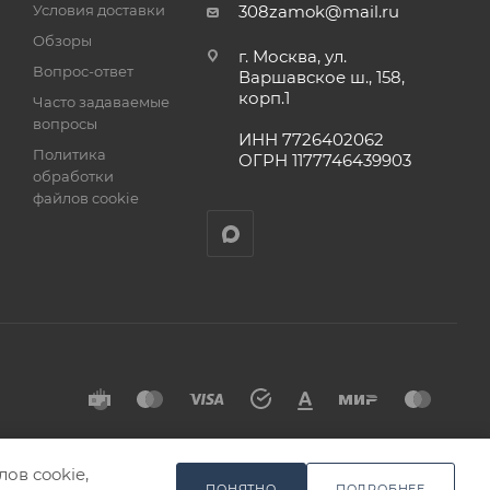
Условия доставки
308zamok@mail.ru
Обзоры
г. Москва, ул.
Вопрос-ответ
Варшавское ш., 158,
корп.1
Часто задаваемые
вопросы
ИНН 7726402062
Политика
ОГРН 1177746439903
обработки
файлов cookie
ов cookie,
ПОНЯТНО
ПОДРОБНЕЕ