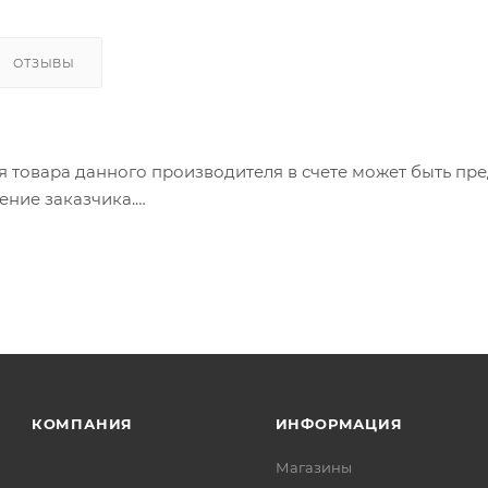
ОТЗЫВЫ
ия товара данного производителя в счете может быть пр
ение заказчика.
 являются оптовыми и окончательными. После оформлени
олько для подтверждения, что заказ был получен.
ет отображена в высланном счете после проверки това
. Фактом подтверждения покупки будет считаться оплат
та.
КОМПАНИЯ
ИНФОРМАЦИЯ
Магазины