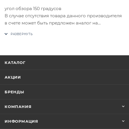
угол обзора 150 градусов
В случае отсутствия товара данного производителя
в счете может быть предложен аналог на
утверждение заказчика.
Цены на сайте не являются оптовыми и
окончательными. После оформления заказа
приходит письмо только для подтверждения, что
КАТАЛОГ
заказ был получен.
АКЦИИ
Конечная цена будет отображена в высланном
счете после проверки товара на наличие на складе.
БРЕНДЫ
Фактом подтверждения покупки будет считаться
оплата выставленного счета.
КОМПАНИЯ
ИНФОРМАЦИЯ