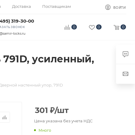
ы
Доставка
Поставщикам
ВОЙТИ
(495) 319-30-00
0
0
0
АЗАТЬ ЗВОНОК
@samir-locks.ru
 791D, усиленный,
Дверной настенный упор, 791D
301
₽
/шт
Цена указана без учета НДС
Много