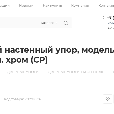
Акции
Новости
Как купить
Компания
Контакт
+7 
Каталог
ЗАК
info
 настенный упор, модель
. хром (CP)
—
—
—
ДВЕРНЫЕ УПОРЫ
ДВЕРНЫЕ УПОРЫ НАСТЕННЫЕ
Код товара:
707910CP