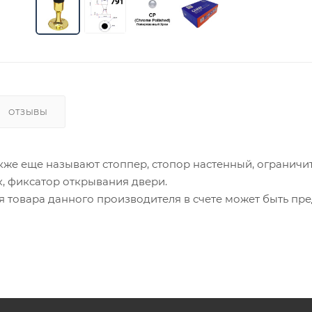
ОТЗЫВЫ
акже еще называют стоппер, стопор настенный, ограничи
, фиксатор открывания двери.
ия товара данного производителя в счете может быть пр
ение заказчика.
 являются оптовыми и окончательными. После оформлени
олько для подтверждения, что заказ был получен.
ет отображена в высланном счете после проверки това