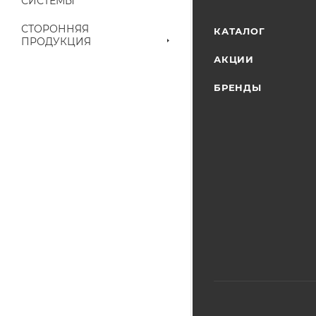
СИСТЕМЫ
наличие на складе
выставленного сче
СТОРОННЯЯ
КАТАЛОГ
ПРОДУКЦИЯ
АКЦИИ
БРЕНДЫ