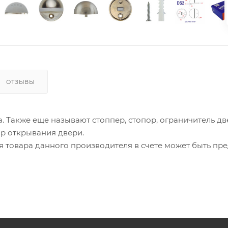
ОТЗЫВЫ
. Также еще называют стоппер, стопор, ограничитель дв
ор открывания двери.
ия товара данного производителя в счете может быть пр
ение заказчика.
 являются оптовыми и окончательными. После оформлени
олько для подтверждения, что заказ был получен.
ет отображена в высланном счете после проверки това