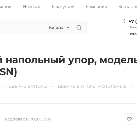
Акции
Новости
Как купить
Компания
Контакт
+7 
Каталог
ЗАК
info
 напольный упор, модель 
(SN)
—
—
—
ДВЕРНЫЕ УПОРЫ
ДВЕРНЫЕ УПОРЫ НАПОЛЬНЫЕ
Код товара:
702000SN