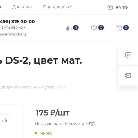
ы
Доставка
Поставщикам
ВОЙТИ
(495) 319-30-00
0
0
0
АЗАТЬ ЗВОНОК
@samir-locks.ru
DS-2, цвет мат.
Дверной напольный упор, DS-2
175
₽
/шт
Цена указана без учета НДС
Много