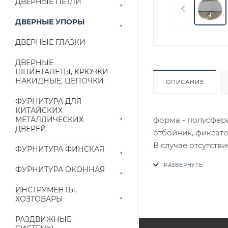
ДВЕРНЫЕ ПЕТЛИ
ДВЕРНЫЕ УПОРЫ
ДВЕРНЫЕ ГЛАЗКИ
ДВЕРНЫЕ
ШПИНГАЛЕТЫ, КРЮЧКИ
НАКИДНЫЕ, ЦЕПОЧКИ
ОПИСАНИЕ
ФУРНИТУРА ДЛЯ
КИТАЙСКИХ
форма - полусфера
МЕТАЛЛИЧЕСКИХ
ДВЕРЕЙ
отбойник, фиксат
В случае отсутств
ФУРНИТУРА ФИНСКАЯ
аналог на утвержд
ФУРНИТУРА ОКОННАЯ
Цены на сайте не
ИНСТРУМЕНТЫ,
приходит письмо т
ХОЗТОВАРЫ
РАЗДВИЖНЫЕ
Конечная цена буд