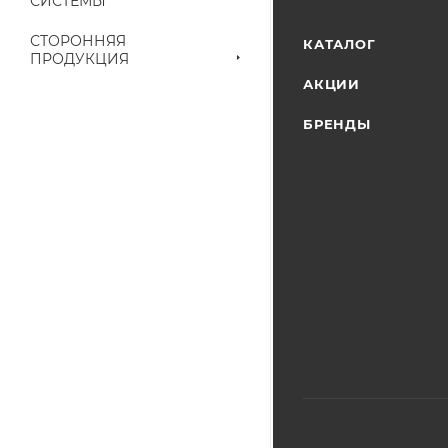
СИСТЕМЫ
наличие на складе
выставленного сче
СТОРОННЯЯ
КАТАЛОГ
ПРОДУКЦИЯ
АКЦИИ
БРЕНДЫ