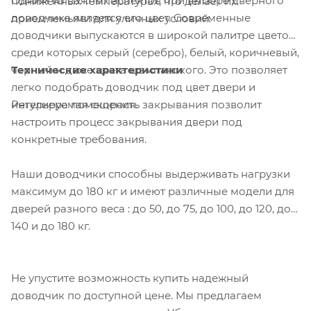
Одним из важных аспектов при выборе дверного
пониженных температурах, что делает их
доводчика является его цвет. Современные
приемлемыми для уличных условий.
доводчики выпускаются в широкой палитре цветов,
среди которых серый (серебро), белый, коричневый,
Технические характеристики
черный и даже цвета шампанского. Это позволяет
легко подобрать доводчик под цвет двери и
Регулируемая скорость закрывания позволит
интерьера помещения.
настроить процесс закрывания двери под
конкретные требования.
Наши доводчики способны выдерживать нагрузки
максимум до 180 кг и имеют различные модели для
дверей разного веса : до 50, до 75, до 100, до 120, до
140 и до 180 кг.
Не упустите возможность купить надежный
доводчик по доступной цене. Мы предлагаем