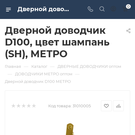
0
Дверной доводчик D100, цвет шампань (SH), МЕТРО. Дверная и мебельная фурнитура САМИР-КИЛИТ | Оптовые поставки
Дверной доводчик
D100, цвет шампань
(SH), МЕТРО
—
—
Главная
Каталог
ДВЕРНЫЕ ДОВОДЧИКИ оптом
—
—
ДОВОДЧИКИ МЕТРО оптом
Дверной доводчик D100 МЕТРО
Код товара:
31010005