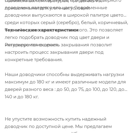
Одним из важных аспектов при выборе дверного
пониженных температурах, что делает их
доводчика является его цвет. Современные
приемлемыми для уличных условий.
доводчики выпускаются в широкой палитре цветов,
среди которых серый (серебро), белый, коричневый,
Технические характеристики
черный и даже цвета шампанского. Это позволяет
легко подобрать доводчик под цвет двери и
Регулируемая скорость закрывания позволит
интерьера помещения.
настроить процесс закрывания двери под
конкретные требования.
Наши доводчики способны выдерживать нагрузки
максимум до 180 кг и имеют различные модели для
дверей разного веса : до 50, до 75, до 100, до 120, до
140 и до 180 кг.
Не упустите возможность купить надежный
доводчик по доступной цене. Мы предлагаем