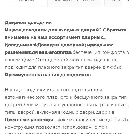
Дверной доводчик
Ищете доводчик для входных дверей? Обратите
внимание на наш ассортимент дверных
доводчиков!
Представляем вашему вниманию доводчик —
Доводчик дверной: идеальное
решение для вашего дома
незаменимый элемент для обеспечения комфорта в
вашем доме. Этот дверной механизм идеально
подходит для плавного закрытия дверей в любых
Преимущества наших доводчиков
условиях.
Наши доводчики идеально подходят для
автоматического плавного и бесшумного закрытия
дверей. Они могут быть установлены на различные
типы дверей, включая входные двери, двери в
Цветовые решения
подъезде, калитки, а также металлические двери. Их
конструкция позволяет использование при