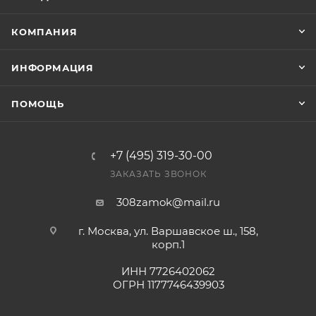
заказ был получен.
КОМПАНИЯ
Конечная цена будет отображена в высланном
счете после проверки товара на наличие на складе.
ИНФОРМАЦИЯ
Фактом подтверждения покупки будет считаться
оплата выставленного счета.
ПОМОЩЬ
+7 (495) 319-30-00
ЗАКАЗАТЬ ЗВОНОК
308zamok@mail.ru
г. Москва, ул. Варшавское ш., 158,
корп.1
ИНН 7726402062
ОГРН 1177746439903