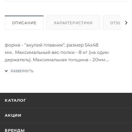
ОПИСАНИЕ
ХАРАКТЕРИСТИКИ
ОТЗЫВЫ
форма - "акулий плавник", размер 54х48
мм. Максимальный вес полки - 8 кг (на один
держатель). Максимальная толщина - 20мм.
В случае отсутствия товара данного производителя
в счете может быть предложен аналог на
утверждение заказчика.
Цены на сайте не являются оптовыми и
КАТАЛОГ
окончательными. После оформления заказа
приходит письмо только для подтверждения, что
АКЦИИ
заказ был получен.
БРЕНДЫ