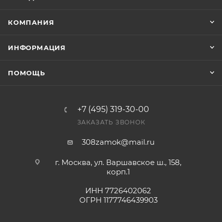
Конечная цена будет отображена в высланном
счете после проверки товара на наличие на складе.
КОМПАНИЯ
Фактом подтверждения покупки будет считаться
оплата выставленного счета.
ИНФОРМАЦИЯ
ПОМОЩЬ
+7 (495) 319-30-00
ЗАКАЗАТЬ ЗВОНОК
308zamok@mail.ru
г. Москва, ул. Варшавское ш., 158,
корп.1
ИНН 7726402062
ОГРН 1177746439903