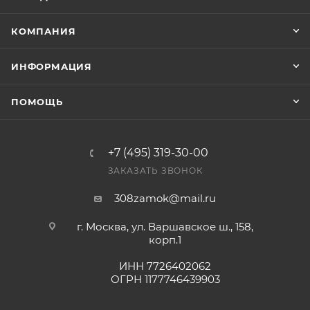
заказ был получен.
КОМПАНИЯ
Конечная цена будет отображена в высланном
счете после проверки товара на наличие на складе.
ИНФОРМАЦИЯ
Фактом подтверждения покупки будет считаться
оплата выставленного счета.
ПОМОЩЬ
+7 (495) 319-30-00
ЗАКАЗАТЬ ЗВОНОК
308zamok@mail.ru
г. Москва, ул. Варшавское ш., 158,
корп.1
ИНН 7726402062
ОГРН 1177746439903