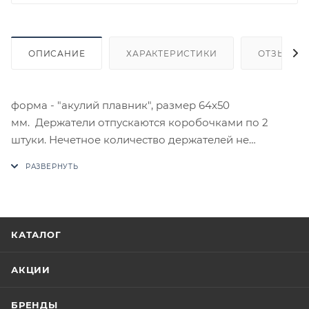
ОПИСАНИЕ
ХАРАКТЕРИСТИКИ
ОТЗЫВЫ
форма - "акулий плавник", размер 64х50
мм. Держатели отпускаются коробочками по 2
штуки. Нечетное количество держателей не
отпускается. Максимальный вес полки - 10 кг (на
один держатель). Максимальная толщина - 25мм.
В случае отсутствия товара данного производителя
в счете может быть предложен аналог на
утверждение заказчика.
КАТАЛОГ
Цены на сайте не являются оптовыми и
АКЦИИ
окончательными. После оформления заказа
приходит письмо только для подтверждения, что
БРЕНДЫ