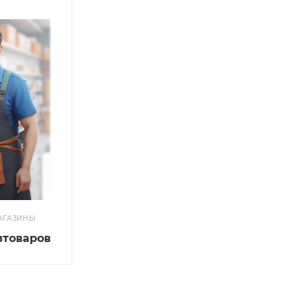
АГАЗИНЫ
зтоваров