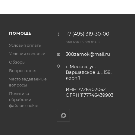
ПОМОЩЬ
+7 (495) 319-30-00
ЗАКАЗАТЬ ЗВОНОК
Условия оплаты
Условия доставки
308zamok@mail.ru
Обзоры
г. Москва, ул.
Вопрос-ответ
Варшавское ш., 158,
корп.1
Часто задаваемые
вопросы
ИНН 7726402062
Политика
ОГРН 1177746439903
обработки
файлов cookie