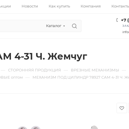
Акции
Новости
Как купить
Компания
Контакт
+7 
Каталог
ЗАК
info
АМ 4-31 Ч. Жемчуг
—
—
—
СТОРОННЯЯ ПРОДУКЦИЯ
ВРЕЗНЫЕ МЕХАНИЗМЫ
—
ВЫЕ оптом
МЕХАНИЗМ ПОД ЦИЛИНДР 78927 САМ 4-31 Ч. Ж