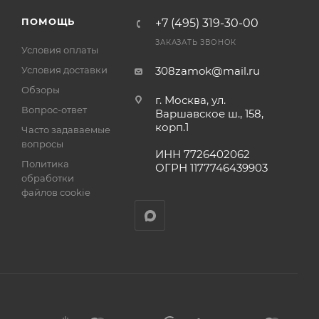
а
ПОМОЩЬ
+7 (495) 319-30-00
ЗАКАЗАТЬ ЗВОНОК
Условия оплаты
Условия доставки
308zamok@mail.ru
Обзоры
г. Москва, ул.
Вопрос-ответ
Варшавское ш., 158,
корп.1
Часто задаваемые
вопросы
ИНН 7726402062
Политика
ОГРН 1177746439903
обработки
файлов cookie