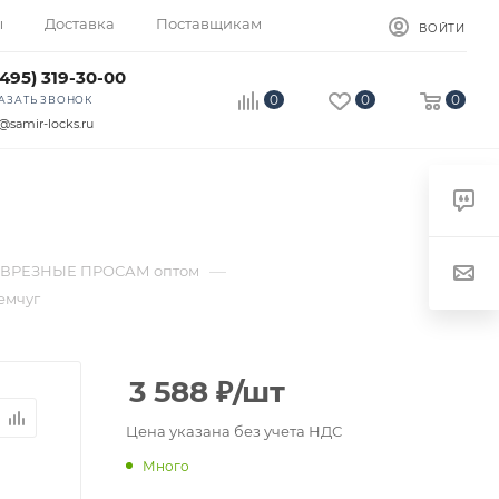
ы
Доставка
Поставщикам
ВОЙТИ
(495) 319-30-00
0
0
0
АЗАТЬ ЗВОНОК
@samir-locks.ru
—
ВРЕЗНЫЕ ПРОСАМ оптом
емчуг
3 588
₽
/шт
Цена указана без учета НДС
Много