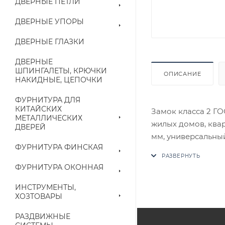
ДВЕРНЫЕ ПЕТЛИ
ДВЕРНЫЕ УПОРЫ
ДВЕРНЫЕ ГЛАЗКИ
ДВЕРНЫЕ
ШПИНГАЛЕТЫ, КРЮЧКИ
ОПИСАНИЕ
НАКИДНЫЕ, ЦЕПОЧКИ
ФУРНИТУРА ДЛЯ
КИТАЙСКИХ
Замок класса 2 ГО
МЕТАЛЛИЧЕСКИХ
жилых домов, квар
ДВЕРЕЙ
мм, универсальны
ФУРНИТУРА ФИНСКАЯ
В случае отсутств
аналог на утвержд
ФУРНИТУРА ОКОННАЯ
Цены на сайте не
ИНСТРУМЕНТЫ,
ХОЗТОВАРЫ
приходит письмо т
РАЗДВИЖНЫЕ
Конечная цена буд