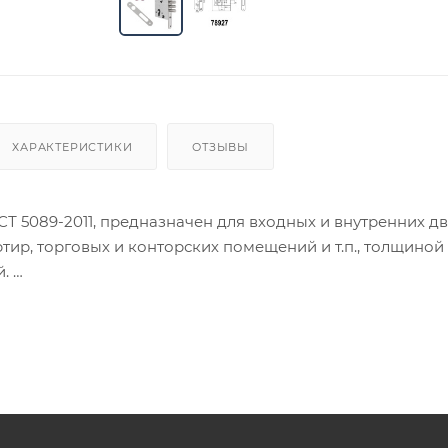
ХАРАКТЕРИСТИКИ
ОТЗЫВЫ
СТ 5089-2011, предназначен для входных и внутренних д
тир, торговых и конторских помещений и т.п., толщиной 4
й.
ия товара данного производителя в счете может быть пр
ение заказчика.
 являются оптовыми и окончательными. После оформлени
олько для подтверждения, что заказ был получен.
ет отображена в высланном счете после проверки това