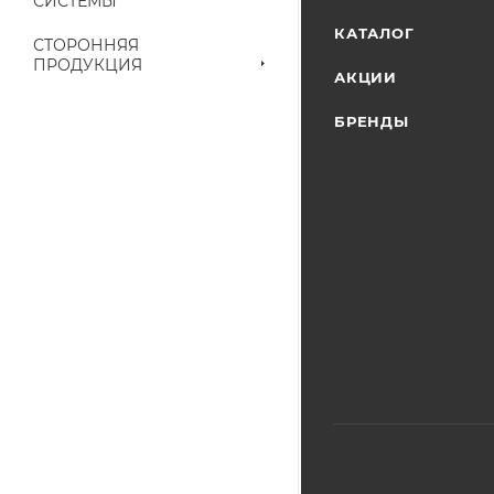
СИСТЕМЫ
наличие на складе
КАТАЛОГ
СТОРОННЯЯ
выставленного сче
ПРОДУКЦИЯ
АКЦИИ
БРЕНДЫ