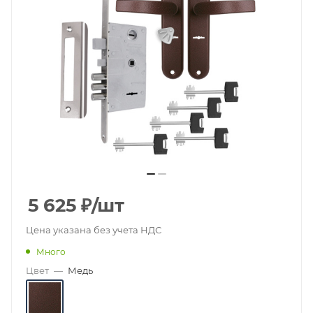
5 625
₽
/шт
Цена указана без учета НДС
Много
Цвет
—
Медь