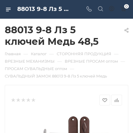
0
88013 9-8 Лз 5 ключей Медь 48,5. Дверная и мебельная фурнитура САМИР-КИЛИТ | Оптовые поставки
88013 9-8 Лз 5
ключей Медь 48,5
—
—
—
Главная
Каталог
СТОРОННЯЯ ПРОДУКЦИЯ
—
—
ВРЕЗНЫЕ МЕХАНИЗМЫ
ВРЕЗНЫЕ ПРОСАМ оптом
—
ПРОСАМ СУВАЛЬДНЫЕ оптом
СУВАЛЬДНЫЙ ЗАМОК 88013 9-8 Лз 5 ключей Медь