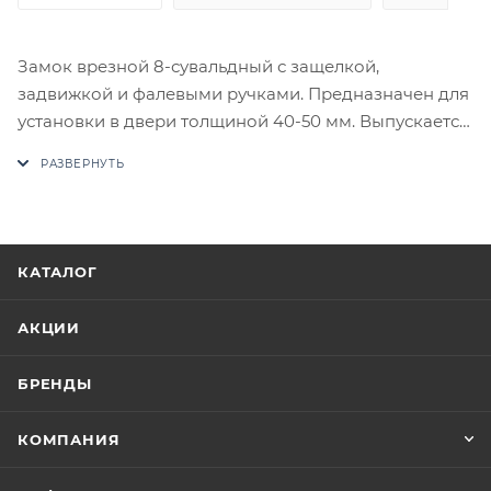
Замок врезной 8-сувальдный с защелкой,
задвижкой и фалевыми ручками. Предназначен для
установки в двери толщиной 40-50 мм. Выпускается
отдельно на правые и на левые двери.
В случае отсутствия товара данного производителя
в счете может быть предложен аналог на
утверждение заказчика.
КАТАЛОГ
Цены на сайте не являются оптовыми и
окончательными. После оформления заказа
АКЦИИ
приходит письмо только для подтверждения, что
заказ был получен.
БРЕНДЫ
Конечная цена будет отображена в высланном
КОМПАНИЯ
счете после проверки товара на наличие на складе.
Фактом подтверждения покупки будет считаться