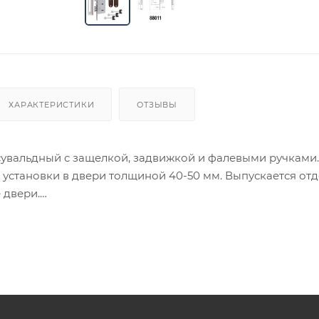
ХАРАКТЕРИСТИКИ
ОТЗЫВЫ
сувальдный с защелкой, задвижкой и фалевыми ручками.
установки в двери толщиной 40-50 мм. Выпускается отд
 двери.
ия товара данного производителя в счете может быть пр
ение заказчика.
 являются оптовыми и окончательными. После оформлени
олько для подтверждения, что заказ был получен.
ет отображена в высланном счете после проверки това