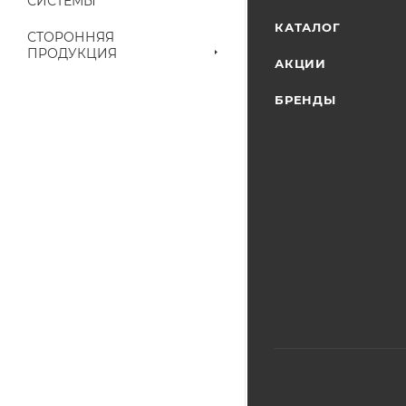
СИСТЕМЫ
наличие на складе
КАТАЛОГ
СТОРОННЯЯ
выставленного сче
ПРОДУКЦИЯ
АКЦИИ
БРЕНДЫ