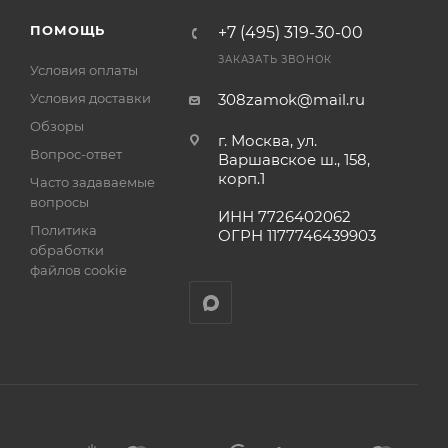
а
ПОМОЩЬ
+7 (495) 319-30-00
ЗАКАЗАТЬ ЗВОНОК
Условия оплаты
Условия доставки
308zamok@mail.ru
Обзоры
г. Москва, ул.
Вопрос-ответ
Варшавское ш., 158,
корп.1
Часто задаваемые
вопросы
ИНН 7726402062
Политика
ОГРН 1177746439903
обработки
файлов cookie