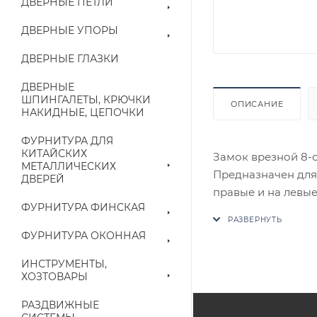
ДВЕРНЫЕ ПЕТЛИ
ДВЕРНЫЕ УПОРЫ
ДВЕРНЫЕ ГЛАЗКИ
ДВЕРНЫЕ
ШПИНГАЛЕТЫ, КРЮЧКИ
ОПИСАНИЕ
НАКИДНЫЕ, ЦЕПОЧКИ
ФУРНИТУРА ДЛЯ
КИТАЙСКИХ
Замок врезной 8-
МЕТАЛЛИЧЕСКИХ
Предназначен для 
ДВЕРЕЙ
правые и на левые
ФУРНИТУРА ФИНСКАЯ
В случае отсутств
аналог на утвержд
ФУРНИТУРА ОКОННАЯ
Цены на сайте не
ИНСТРУМЕНТЫ,
ХОЗТОВАРЫ
приходит письмо т
РАЗДВИЖНЫЕ
Конечная цена буд