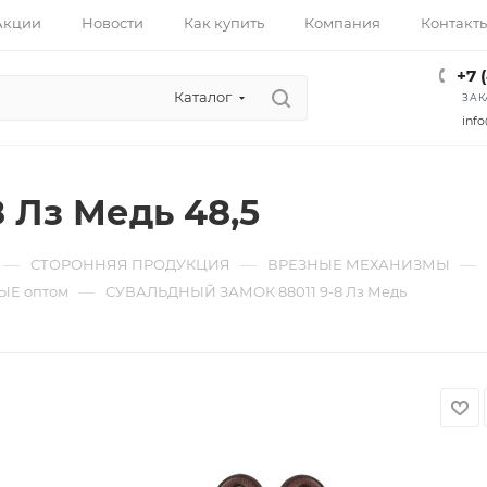
Акции
Новости
Как купить
Компания
Контакт
+7 
Каталог
ЗАК
info
8 Лз Медь 48,5
—
—
—
СТОРОННЯЯ ПРОДУКЦИЯ
ВРЕЗНЫЕ МЕХАНИЗМЫ
—
Е оптом
СУВАЛЬДНЫЙ ЗАМОК 88011 9-8 Лз Медь