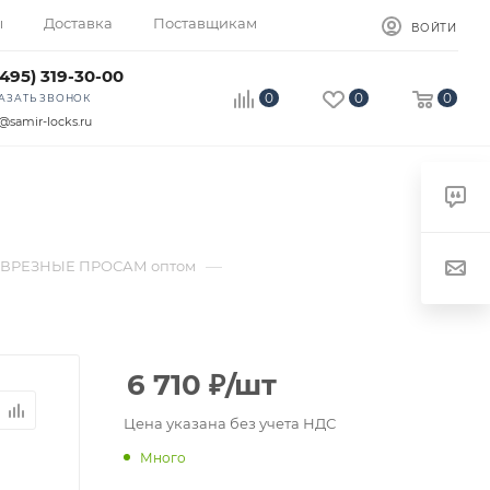
ы
Доставка
Поставщикам
ВОЙТИ
(495) 319-30-00
0
0
0
АЗАТЬ ЗВОНОК
@samir-locks.ru
—
ВРЕЗНЫЕ ПРОСАМ оптом
6 710
₽
/шт
Цена указана без учета НДС
Много