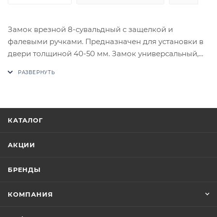
Замок врезной 8-сувальдный с защелкой и
фалевыми ручками. Предназначен для установки в
двери толщиной 40-50 мм. Замок универсальный,
его можно устанавливать как в правые, так и в
левые двери, переустановив защелку.
В случае отсутствия товара данного производителя
в счете может быть предложен аналог на
утверждение заказчика.
КАТАЛОГ
Цены на сайте не являются оптовыми и
АКЦИИ
окончательными. После оформления заказа
приходит письмо только для подтверждения, что
БРЕНДЫ
заказ был получен.
КОМПАНИЯ
Конечная цена будет отображена в высланном
счете после проверки товара на наличие на складе.