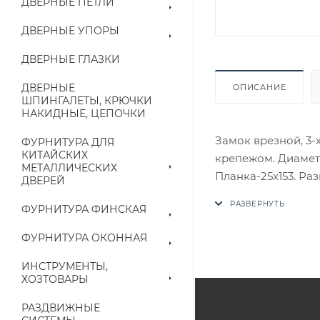
ДВЕРНЫЕ ПЕТЛИ
ДВЕРНЫЕ УПОРЫ
ДВЕРНЫЕ ГЛАЗКИ
ДВЕРНЫЕ
ОПИСАНИЕ
ШПИНГАЛЕТЫ, КРЮЧКИ
НАКИДНЫЕ, ЦЕПОЧКИ
Замок врезной, 3-х
ФУРНИТУРА ДЛЯ
КИТАЙСКИХ
крепежом. Диаметр
МЕТАЛЛИЧЕСКИХ
Планка-25х153. Ра
ДВЕРЕЙ
В случае отсутств
ФУРНИТУРА ФИНСКАЯ
аналог на утвержд
ФУРНИТУРА ОКОННАЯ
Цены на сайте не
приходит письмо т
ИНСТРУМЕНТЫ,
ХОЗТОВАРЫ
Конечная цена буд
РАЗДВИЖНЫЕ
наличие на складе