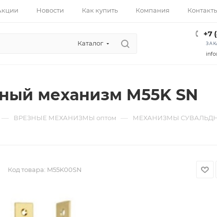
Акции
Новости
Как купить
Компания
Контакт
+7 
Каталог
ЗАК
info
ный механизм M55K SN
—
—
ВРЕЗНЫЕ МЕХАНИЗМЫ оптом
МЕХАНИЗМЫ СУВАЛЬДН
Код товара:
M55K00SN