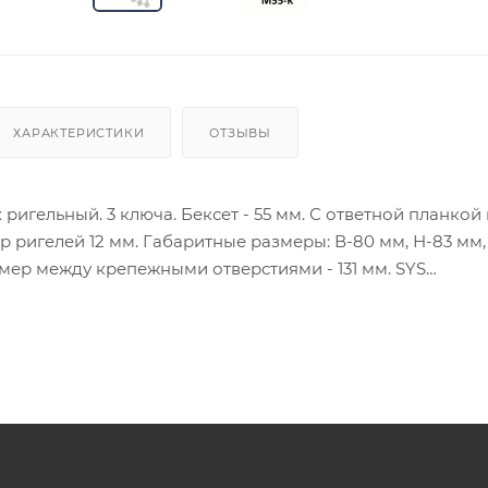
ХАРАКТЕРИСТИКИ
ОТЗЫВЫ
 ригельный. 3 ключа. Бексет - 55 мм. С ответной планкой 
 ригелей 12 мм. Габаритные размеры: В-80 мм, Н-83 мм, 
змер между крепежными отверстиями - 131 мм. SYS
ия товара данного производителя в счете может быть пр
ение заказчика.
 являются оптовыми и окончательными. После оформлени
олько для подтверждения, что заказ был получен.
ет отображена в высланном счете после проверки това
. Фактом подтверждения покупки будет считаться оплат