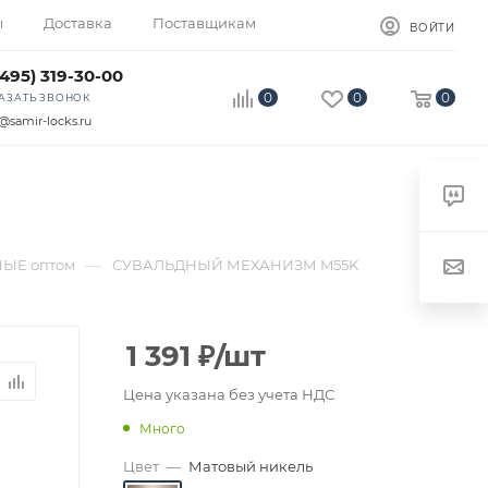
ы
Доставка
Поставщикам
ВОЙТИ
(495) 319-30-00
0
0
0
АЗАТЬ ЗВОНОК
@samir-locks.ru
—
ЫЕ оптом
СУВАЛЬДНЫЙ МЕХАНИЗМ M55K
1 391
₽
/шт
Цена указана без учета НДС
Много
Цвет
—
Матовый никель