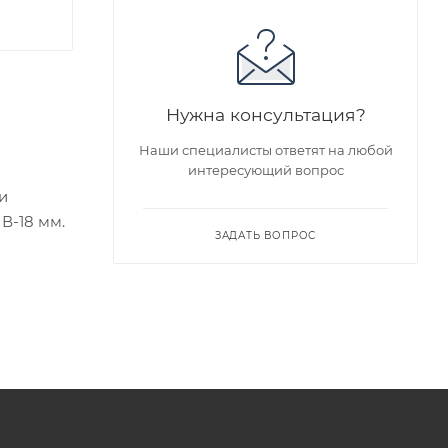
Нужна консультация?
Наши специалисты ответят на любой
интересующий вопрос
и
В-18 мм.
ЗАДАТЬ ВОПРОС
едложен
я заказа
ра на
а