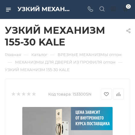
0
УЗКИЙ МЕХАНИЗМ 155-30 KALE. Дверная и мебельная фурнитура САМИР-КИЛИТ | Оптовые поставки
УЗКИЙ МЕХАНИЗМ
155-30 KALE
—
—
Главная
Каталог
ВРЕЗНЫЕ МЕХАНИЗМЫ оптом
—
—
МЕХАНИЗМЫ ДЛЯ ДВЕРЕЙ ИЗ ПРОФИЛЯ оптом
УЗКИЙ МЕХАНИЗМ 155-30 KALE
Код товара:
153300SN