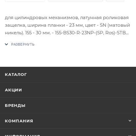
для цилиндровых механизмов, латунная роликовая
защелка, ширина планки - 23 мм, цвет - SN (матовый
никель). 155 - 30 мм. - 155-BS30-R-23NP-(SP, Ros)-STB
15530000005.
В случае отсутствия товара данного производителя
в счете может быть предложен аналог на
утверждение заказчика.
КАТАЛОГ
Цены на сайте не являются оптовыми и
окончательными. После оформления заказа
АКЦИИ
приходит письмо только для подтверждения, что
заказ был получен.
БРЕНДЫ
Конечная цена будет отображена в высланном
КОМПАНИЯ
счете после проверки товара на наличие на складе.
Фактом подтверждения покупки будет считаться