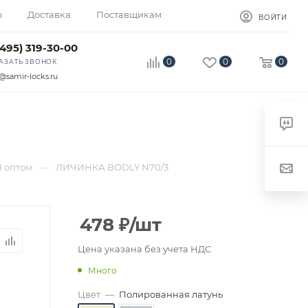
ы
Доставка
Поставщикам
ВОЙТИ
(495) 319-30-00
0
0
0
АЗАТЬ ЗВОНОК
@samir-locks.ru
—
 оптом
ЛИЧИНКА BODLY N70/3
478
₽
/шт
Цена указана без учета НДС
Много
Цвет
—
Полированная латунь