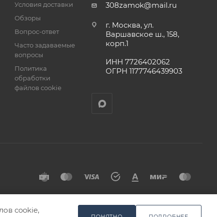
Условия доставки
308zamok@mail.ru
Обзоры
г. Москва, ул.
Вопрос-ответ
Варшавское ш., 158,
корп.1
Часто задаваемые
вопросы
ИНН 7726402062
Политика
ОГРН 1177746439903
обработки
файлов cookie
ов cookie,
ПОНЯТНО
ПОДРОБНЕЕ