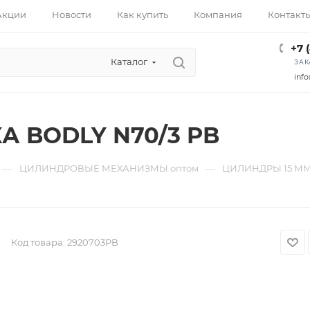
Акции
Новости
Как купить
Компания
Контакт
+7 
Каталог
ЗАК
info
А BODLY N70/3 PB
—
—
ЦИЛИНДРОВЫЕ МЕХАНИЗМЫ оптом
ЦИЛИНДРЫ 15 ММ
Код товара:
2920703PB