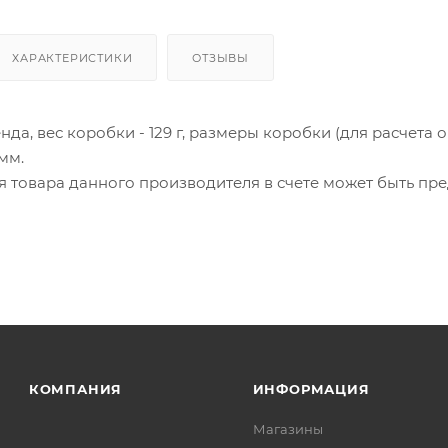
ХАРАКТЕРИСТИКИ
ОТЗЫВЫ
нда, вес коробки - 129 г, размеры коробки (для расчета о
 мм.
ия товара данного производителя в счете может быть пр
ение заказчика.
 являются оптовыми и окончательными. После оформлени
олько для подтверждения, что заказ был получен.
ет отображена в высланном счете после проверки това
. Фактом подтверждения покупки будет считаться оплат
та.
КОМПАНИЯ
ИНФОРМАЦИЯ
Магазины