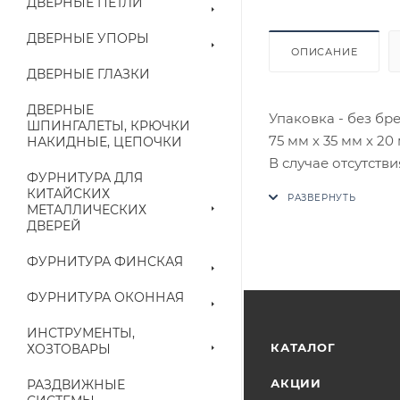
ДВЕРНЫЕ ПЕТЛИ
ДВЕРНЫЕ УПОРЫ
ОПИСАНИЕ
ДВЕРНЫЕ ГЛАЗКИ
ДВЕРНЫЕ
Упаковка - без бре
ШПИНГАЛЕТЫ, КРЮЧКИ
75 мм х 35 мм х 20
НАКИДНЫЕ, ЦЕПОЧКИ
В случае отсутств
ФУРНИТУРА ДЛЯ
аналог на утвержд
КИТАЙСКИХ
МЕТАЛЛИЧЕСКИХ
ДВЕРЕЙ
Цены на сайте не
приходит письмо т
ФУРНИТУРА ФИНСКАЯ
Конечная цена буд
ФУРНИТУРА ОКОННАЯ
наличие на складе
ИНСТРУМЕНТЫ,
выставленного сче
КАТАЛОГ
ХОЗТОВАРЫ
АКЦИИ
РАЗДВИЖНЫЕ