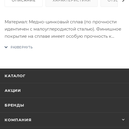
ОПИСАНИЕ
ХАРАКТЕРИСТИКИ
ОТЗЫВЫ
Материал: Медно-цинковый сплав (по прочности
идентичен с малоуглеродистой сталью). Финишное
покрытие на сплаве имеет особую прочность к
истиранию. Комплектация: Комплект ручек на 1
дверь (пара 2 шт. на обе стороны), четырехгранный
стяжной стержень, саморезы, стяжные винты,
фиксирующие потаенные винты, инструкция по
монтажу.
КАТАЛОГ
В случае отсутствия товара данного производителя
в счете может быть предложен аналог на
АКЦИИ
утверждение заказчика.
БРЕНДЫ
Цены на сайте не являются оптовыми и
окончательными. После оформления заказа
КОМПАНИЯ
приходит письмо только для подтверждения, что