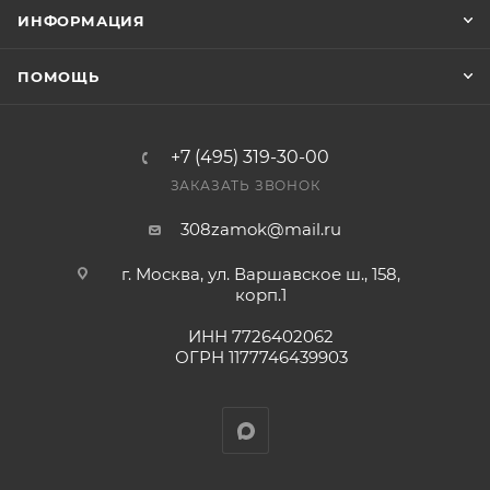
заказ был получен.
ИНФОРМАЦИЯ
Конечная цена будет отображена в высланном
ПОМОЩЬ
счете после проверки товара на наличие на складе.
Фактом подтверждения покупки будет считаться
оплата выставленного счета.
+7 (495) 319-30-00
ЗАКАЗАТЬ ЗВОНОК
308zamok@mail.ru
г. Москва, ул. Варшавское ш., 158,
корп.1
ИНН 7726402062
ОГРН 1177746439903