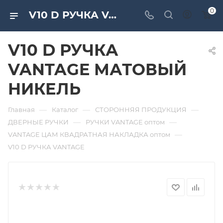
0
V10 D РУЧКА VANTAGE МАТОВЫЙ НИКЕЛЬ. Дверная и мебельная фурнитура САМИР-КИЛИТ | Оптовые поставки
V10 D РУЧКА
VANTAGE МАТОВЫЙ
НИКЕЛЬ
—
—
—
Главная
Каталог
СТОРОННЯЯ ПРОДУКЦИЯ
—
—
ДВЕРНЫЕ РУЧКИ
РУЧКИ VANTAGE оптом
—
VANTAGE ЦАМ КВАДРАТНАЯ НАКЛАДКА оптом
V10 D РУЧКА VANTAGE