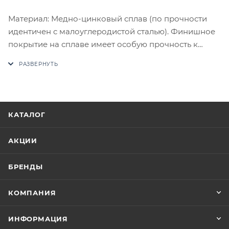
Материал: Медно-цинковый сплав (по прочности
идентичен с малоуглеродистой сталью). Финишное
покрытие на сплаве имеет особую прочность к
истиранию. Комплектация: Комплект ручек на 1
дверь (пара 2 шт. на обе стороны), четырехгранный
стяжной стержень, саморезы, стяжные винты,
фиксирующие потаенные винты, инструкция по
монтажу.
КАТАЛОГ
В случае отсутствия товара данного производителя
в счете может быть предложен аналог на
АКЦИИ
утверждение заказчика.
БРЕНДЫ
Цены на сайте не являются оптовыми и
окончательными. После оформления заказа
КОМПАНИЯ
приходит письмо только для подтверждения, что
заказ был получен.
ИНФОРМАЦИЯ