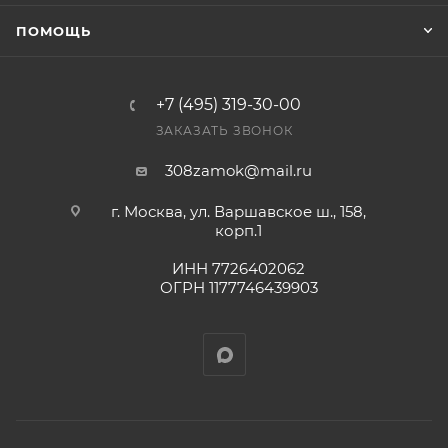
Конечная цена будет отображена в высланном
ПОМОЩЬ
счете после проверки товара на наличие на складе.
Фактом подтверждения покупки будет считаться
оплата выставленного счета.
+7 (495) 319-30-00
ЗАКАЗАТЬ ЗВОНОК
308zamok@mail.ru
г. Москва, ул. Варшавское ш., 158,
корп.1
ИНН 7726402062
ОГРН 1177746439903