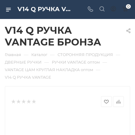
0
V14 Q РУЧКА VANTAGE БРОНЗА. Дверная и мебельная фурнитура САМИР-КИЛИТ | Оптовые поставки
V14 Q РУЧКА
VANTAGE БРОНЗА
—
—
—
Главная
Каталог
СТОРОННЯЯ ПРОДУКЦИЯ
—
—
ДВЕРНЫЕ РУЧКИ
РУЧКИ VANTAGE оптом
—
VANTAGE ЦАМ КРУГЛАЯ НАКЛАДКА оптом
V14 Q РУЧКА VANTAGE