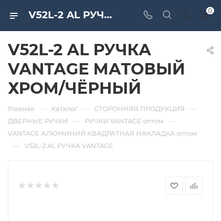
0
V52L-2 AL РУЧКА VANTAGE МАТОВЫЙ ХРОМ/ЧЁРНЫЙ. Дверная и мебельная фурнитура САМИР-КИЛИТ | Оптовые поставки
V52L-2 AL РУЧКА
VANTAGE МАТОВЫЙ
ХРОМ/ЧЁРНЫЙ
—
—
—
Главная
Каталог
СТОРОННЯЯ ПРОДУКЦИЯ
—
—
ДВЕРНЫЕ РУЧКИ
РУЧКИ VANTAGE оптом
VANTAGE АЛЮМИНИЙ КВАДРАТНАЯ НАКЛАДКА оптом
—
V52L-2 AL РУЧКА VANTAGE