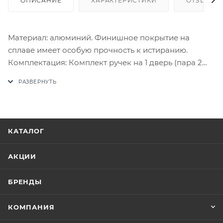
ОПИСАНИЕ
ХАРАКТЕРИСТИКИ
ОТЗЫВЫ
Материал: алюминий. Финишное покрытие на
сплаве имеет особую прочность к истиранию.
Комплектация: Комплект ручек на 1 дверь (пара 2
шт. на обе стороны), четырехгранный стяжной
стержень, саморезы, стяжные винты, фиксирующие
потайные винты, инструкция по монтажу.
В случае отсутствия товара данного производителя
в счете может быть предложен аналог на
КАТАЛОГ
утверждение заказчика.
АКЦИИ
Цены на сайте не являются оптовыми и
окончательными. После оформления заказа
БРЕНДЫ
приходит письмо только для подтверждения, что
заказ был получен.
КОМПАНИЯ