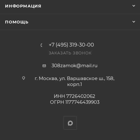
Конечная цена будет отображена в высланном
ИНФОРМАЦИЯ
счете после проверки товара на наличие на складе.
Фактом подтверждения покупки будет считаться
ПОМОЩЬ
оплата выставленного счета.
+7 (495) 319-30-00
ЗАКАЗАТЬ ЗВОНОК
308zamok@mail.ru
г. Москва, ул. Варшавское ш., 158,
корп.1
ИНН 7726402062
ОГРН 1177746439903