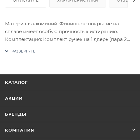
ОПИСАНИЕ
ХАРАКТЕРИСТИКИ
ОТЗЫВЫ
Материал: алюминий. Финишное покрытие на
сплаве имеет особую прочность к истиранию.
Комплектация: Комплект ручек на 1 дверь (пара 2
шт. на обе стороны), четырехгранный стяжной
стержень, саморезы, стяжные винты, фиксирующие
потайные винты, инструкция по монтажу.
В случае отсутствия товара данного производителя
в счете может быть предложен аналог на
КАТАЛОГ
утверждение заказчика.
АКЦИИ
Цены на сайте не являются оптовыми и
окончательными. После оформления заказа
БРЕНДЫ
приходит письмо только для подтверждения, что
заказ был получен.
КОМПАНИЯ