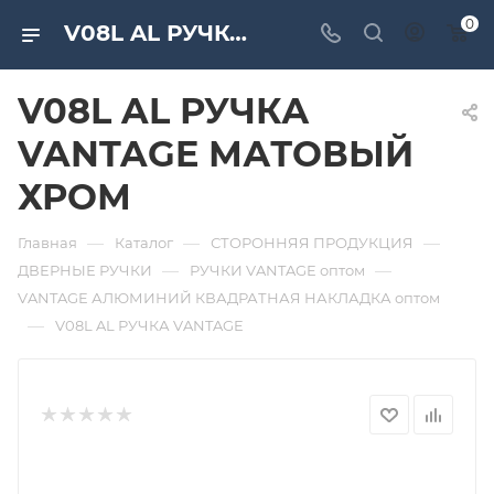
0
V08L AL РУЧКА VANTAGE МАТОВЫЙ ХРОМ. Дверная и мебельная фурнитура САМИР-КИЛИТ | Оптовые поставки
V08L AL РУЧКА
VANTAGE МАТОВЫЙ
ХРОМ
—
—
—
Главная
Каталог
СТОРОННЯЯ ПРОДУКЦИЯ
—
—
ДВЕРНЫЕ РУЧКИ
РУЧКИ VANTAGE оптом
VANTAGE АЛЮМИНИЙ КВАДРАТНАЯ НАКЛАДКА оптом
—
V08L AL РУЧКА VANTAGE