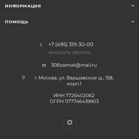
Конечная цена будет отображена в высланном
ИНФОРМАЦИЯ
счете после проверки товара на наличие на складе.
Фактом подтверждения покупки будет считаться
ПОМОЩЬ
оплата выставленного счета.
+7 (495) 319-30-00
ЗАКАЗАТЬ ЗВОНОК
308zamok@mail.ru
г. Москва, ул. Варшавское ш., 158,
корп.1
ИНН 7726402062
ОГРН 1177746439903