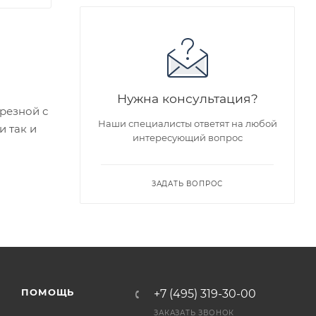
Нужна консультация?
зрезной с
Наши специалисты ответят на любой
 так и
интересующий вопрос
едложен
ЗАДАТЬ ВОПРОС
я заказа
ра на
а
ПОМОЩЬ
+7 (495) 319-30-00
ЗАКАЗАТЬ ЗВОНОК