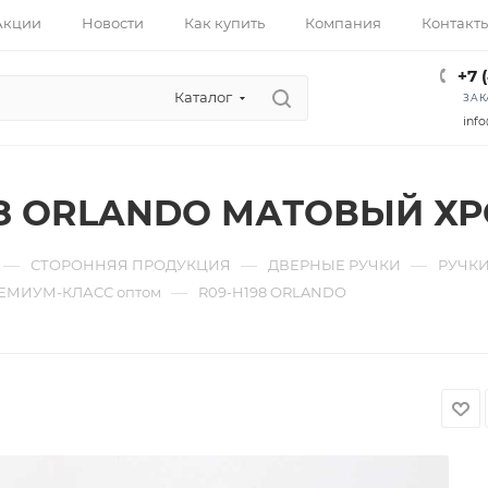
Акции
Новости
Как купить
Компания
Контакт
+7 
Каталог
ЗАК
info
98 ORLANDO МАТОВЫЙ Х
—
—
—
СТОРОННЯЯ ПРОДУКЦИЯ
ДВЕРНЫЕ РУЧКИ
РУЧКИ
—
ЕМИУМ-КЛАСС оптом
R09-H198 ORLANDO