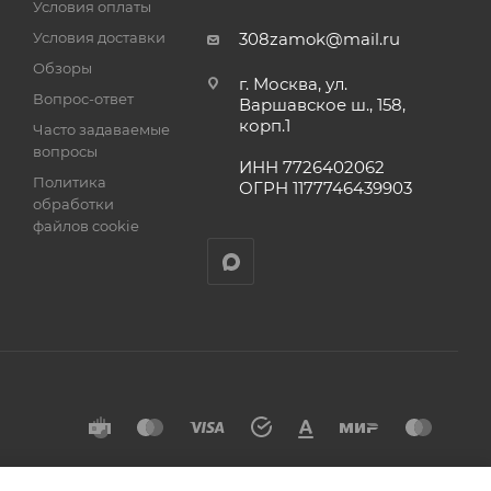
Условия оплаты
Условия доставки
308zamok@mail.ru
Обзоры
г. Москва, ул.
Вопрос-ответ
Варшавское ш., 158,
корп.1
Часто задаваемые
вопросы
ИНН 7726402062
Политика
ОГРН 1177746439903
обработки
файлов cookie