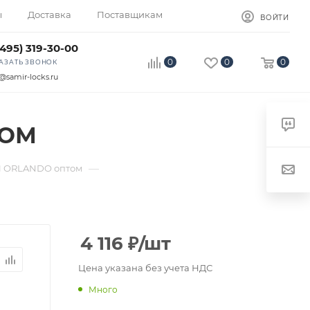
ы
Доставка
Поставщикам
ВОЙТИ
(495) 319-30-00
0
0
0
АЗАТЬ ЗВОНОК
@samir-locks.ru
РОМ
—
 ORLANDO оптом
4 116
₽
/шт
Цена указана без учета НДС
Много