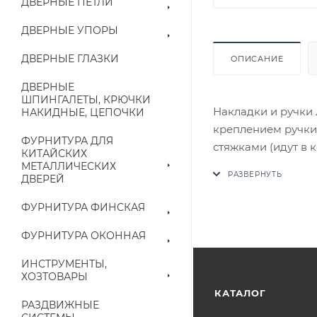
ДВЕРНЫЕ ПЕТЛИ
ДВЕРНЫЕ УПОРЫ
ДВЕРНЫЕ ГЛАЗКИ
ОПИСАНИЕ
ДВЕРНЫЕ
ШПИНГАЛЕТЫ, КРЮЧКИ
Накладки и ручки 
НАКИДНЫЕ, ЦЕПОЧКИ
креплением ручки
ФУРНИТУРА ДЛЯ
стяжками (идут в 
КИТАЙСКИХ
В случае отсутств
МЕТАЛЛИЧЕСКИХ
ДВЕРЕЙ
аналог на утвержд
ФУРНИТУРА ФИНСКАЯ
Цены на сайте не
приходит письмо т
ФУРНИТУРА ОКОННАЯ
ИНСТРУМЕНТЫ,
Конечная цена буд
ХОЗТОВАРЫ
наличие на складе
КАТАЛОГ
РАЗДВИЖНЫЕ
выставленного сче